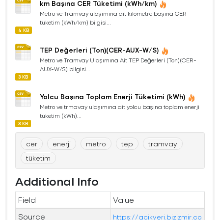
km Başına CER Tüketimi (kWh/km)
Metro ve Tramvay ulaşımına ait kilometre başına CER
tüketim (kWh/km) bilgisi...
4 KB
TEP Değerleri (Ton)(CER-AUX-W/S)
Metro ve Tramvay Ulaşımına Ait TEP Değerleri (Ton)(CER-
AUX-W/S) bilgisi...
3 KB
Yolcu Başına Toplam Enerji Tüketimi (kWh)
Metro ve trmavay ulaşımına ait yolcu başına toplam enerji
tüketim (kWh)...
3 KB
cer
enerji
metro
tep
tramvay
tüketim
Additional Info
Field
Value
Source
https://acikveri.bizizmir.co