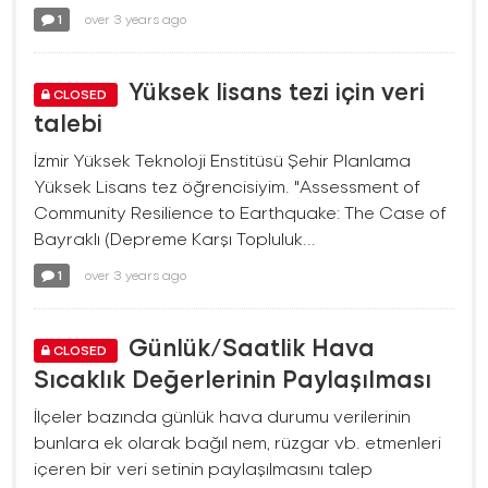
1
over 3 years ago
Yüksek lisans tezi için veri
CLOSED
talebi
İzmir Yüksek Teknoloji Enstitüsü Şehir Planlama
Yüksek Lisans tez öğrencisiyim. "Assessment of
Community Resilience to Earthquake: The Case of
Bayraklı (Depreme Karşı Topluluk...
1
over 3 years ago
Günlük/Saatlik Hava
CLOSED
Sıcaklık Değerlerinin Paylaşılması
İlçeler bazında günlük hava durumu verilerinin
bunlara ek olarak bağıl nem, rüzgar vb. etmenleri
içeren bir veri setinin paylaşılmasını talep