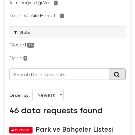
İklim Değişikliği Ve...
1
Kadın Ve Aile Hizmet...
1
State
Closed
45
Open
1
Order by
46 data requests found
Park ve Bahçeler Listesi
CLOSED