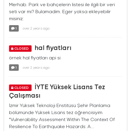
Merhab. Park ve bahçelerin listesi ile ilgili bir veri
seti var mi? Bulamadim. Eger yoksa ekleyebilir
misiniz:
1
over 2 years ago
hal fiyatları
CLOSED
örnek hal fiyatları api si
1
over 2 years ago
İYTE Yüksek Lisans Tez
CLOSED
Çalışması
İzmir Yüksek Teknoloji Enstitüsü Şehir Planlama
bölümünde Yüksek Lisans tez öğrencisiyim.
"Vulnerability Assessment Within The Context Of
Resilience To Earthquake Hazards: A...