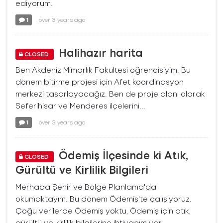
ediyorum.
1
over 3 years ago
Halihazır harita
CLOSED
Ben Akdeniz Mimarlık Fakültesi öğrencisiyim. Bu
dönem bitirme projesi için Afet koordinasyon
merkezi tasarlayacağız. Ben de proje alanı olarak
Seferihisar ve Menderes ilçelerini...
1
over 3 years ago
Ödemiş İlçesinde ki Atık,
CLOSED
Gürültü ve Kirlilik Bilgileri
Merhaba Şehir ve Bölge Planlama'da
okumaktayım. Bu dönem Ödemiş'te çalışıyoruz.
Çoğu verilerde Ödemiş yoktu, Ödemiş için atık,
gürültü ve kirlilik bilgilerine ihtiyacım var,...