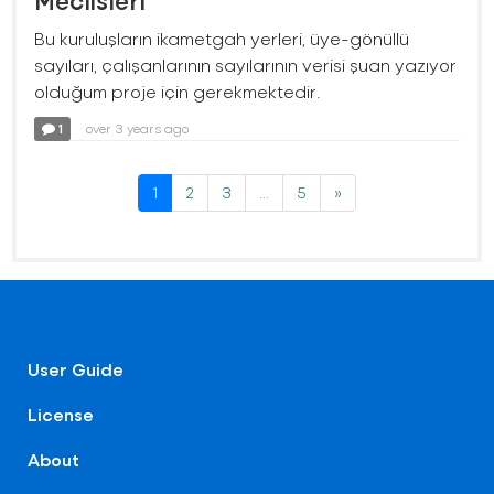
Meclisleri
Bu kuruluşların ikametgah yerleri, üye-gönüllü
sayıları, çalışanlarının sayılarının verisi şuan yazıyor
olduğum proje için gerekmektedir.
1
over 3 years ago
1
2
3
...
5
»
User Guide
License
About