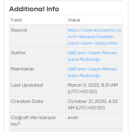
Additional Info
Field
Value
Source
https://acikveri.bizizmir.co
m/tr/dataset/bisikletli-
yaya-sayim-istasyonlari
Author
İzBB İzmir Ulaşım Merkezi
Şube Müdürlüğü
Maintainer
İzBB İzmir Ulaşım Merkezi
Şube Müdürlüğü
Last Updated
March 3, 2022, 8:31 AM
(UTC+00:00)
Creation Date
October 21, 2020, 6:32
AM (UTC+00:00)
Coğrafi Veri İçeriyor
evet
mu?