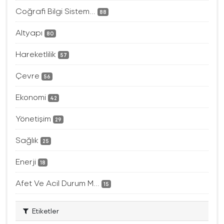
Coğrafi Bilgi Sistem...
88
Altyapı
80
Hareketlilik
57
Çevre
56
Ekonomi
42
Yönetişim
29
Sağlık
25
Enerji
18
Afet Ve Acil Durum M...
15
Etiketler