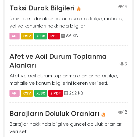
Taksi Durak Bilgileri
19
İzmir Taksi duraklarına ait durak adı, ilçe, mahalle,
yol ve konumları hakkında bilgiler
56 KB
API
CSV
XLSX
PDF
Afet ve Acil Durum Toplanma
Alanları
9
Afet ve acil durum toplanma alanlarına ait ilçe,
mahalle ve konum bilgilerini içeren veri seti.
262 KB
API
CSV
XLSX
2 PDF
Barajların Doluluk Oranları
18
Barajlar hakkında bilgi ve güncel doluluk oranları
veri seti.