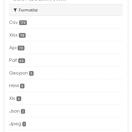
Formatlar
Csv
173
Xlsx
118
Api
70
Pdf
64
Geojson
5
Html
5
Xls
4
Json
2
Jpeg
1