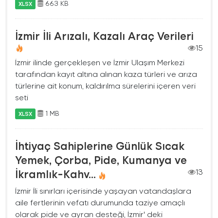
663 KB
XLSX
İzmir İli Arızalı, Kazalı Araç Verileri
15
İzmir ilinde gerçekleşen ve İzmir Ulaşım Merkezi
tarafından kayıt altına alınan kaza türleri ve arıza
türlerine ait konum, kaldırılma sürelerini içeren veri
seti
1 MB
XLSX
İhtiyaç Sahiplerine Günlük Sıcak
Yemek, Çorba, Pide, Kumanya ve
İkramlık-Kahv...
13
İzmir İli sınırları içerisinde yaşayan vatandaşlara
aile fertlerinin vefatı durumunda taziye amaçlı
olarak pide ve ayran desteği, İzmir' deki