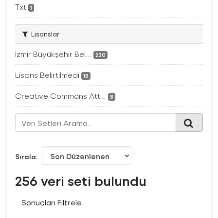
Txt
1
Lisanslar
İzmir Büyükşehir Bel...
230
Lisans Belirtilmedi
18
Creative Commons Att...
8
Sırala
256 veri seti bulundu
Sonuçları Filtrele