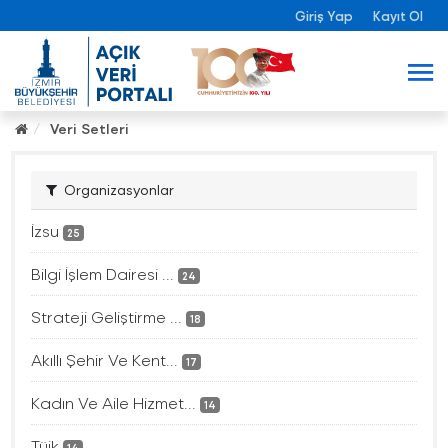
Giriş Yap
Kayıt Ol
Veri Setleri
Organizasyonlar
İzsu
25
Bilgi İşlem Dairesi ...
24
Strateji Geliştirme ...
18
Akıllı Şehir Ve Kent...
17
Kadın Ve Aile Hizmet...
14
Tüik