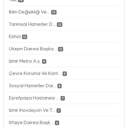
14
İklim Değişikliği Ve...
13
Tarımsal Hizmetler D...
13
Eshot
12
Ulaşım Dairesi Başka...
12
İzmir Metro A.ş.
9
Çevre Koruma Ve Kont...
9
Sosyal Hizmetler Dai...
8
Eşrefpaşa Hastanesi ...
7
İzmir İnovasyon Ve T...
7
İtfaiye Dairesi Başk...
6