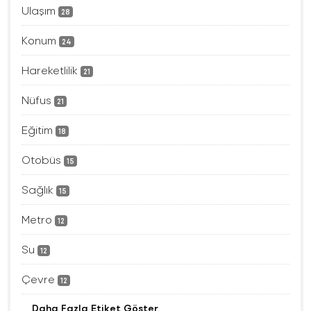
Ulaşım
28
Konum
24
Hareketlilik
21
Nüfus
21
Eğitim
18
Otobüs
15
Sağlık
15
Metro
12
Su
12
Çevre
12
Daha Fazla Etiket Göster