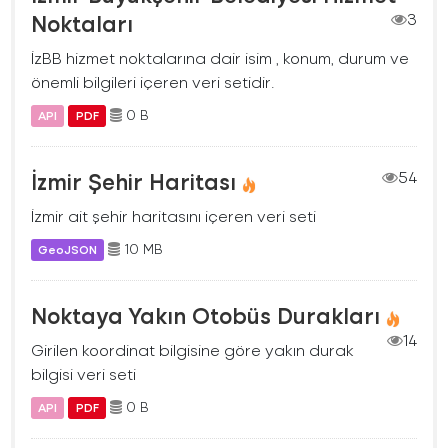
Noktaları
3
İzBB hizmet noktalarına dair isim , konum, durum ve
önemli bilgileri içeren veri setidir.
0 B
API
PDF
İzmir Şehir Haritası
54
İzmir ait şehir haritasını içeren veri seti
10 MB
GeoJSON
Noktaya Yakın Otobüs Durakları
14
Girilen koordinat bilgisine göre yakın durak
bilgisi veri seti
0 B
API
PDF