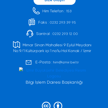
Him Telefon :
153
Faks :
0232 293 39 95
Santral :
0232 293 12 00
Mimar Sinan Mahallesi 9 Eylül Meydanı
No:9/1 Kültürpark içi 1 no'lu Hol Konak / İzmir
E-Posta :
him@izmir.bel.tr
Bilgi İşlem Dairesi Başkanlığı