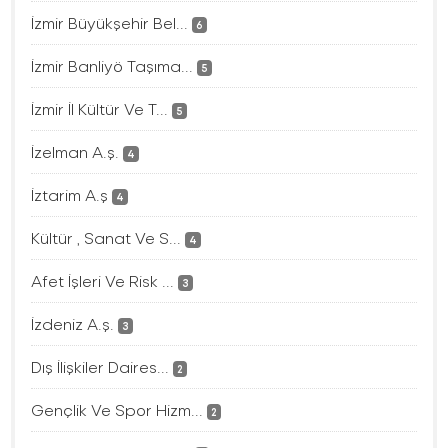
İzmir Büyükşehir Bel...
6
İzmir Banliyö Taşıma...
5
İzmir İl Kültür Ve T...
5
İzelman A.ş.
4
İztarim A.ş
4
Kültür , Sanat Ve S...
4
Afet İşleri Ve Risk ...
3
İzdeniz A.ş.
3
Dış İlişkiler Daires...
2
Gençlik Ve Spor Hizm...
2