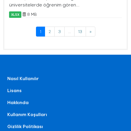
üniversitelerde öğrenim gören...
8 MB
XLSX
1
2
3
...
13
»
Nasıl Kullanılır
Lisans
Hakkında
Kullanım Koşulları
Gizlilik Politikası