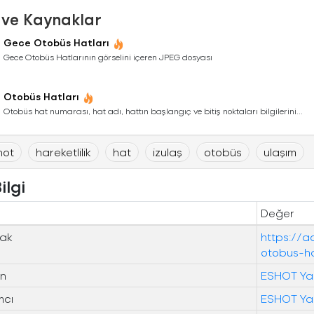
 ve Kaynaklar
Gece Otobüs Hatları
Gece Otobüs Hatlarının görselini içeren JPEG dosyası
Otobüs Hatları
Otobüs hat numarası, hat adı, hattın başlangıç ve bitiş noktaları bilgilerini...
hot
hareketlilik
hat
izulaş
otobüs
ulaşım
ilgi
Değer
ak
https://a
otobus-ha
n
ESHOT Yaz
mcı
ESHOT Yaz