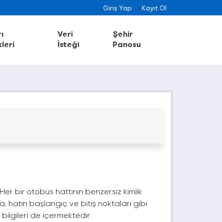
Giriş Yap
Kayıt Ol
ı
Veri
Şehir
leri
İsteği
Panosu
. Her bir otobüs hattının benzersiz kimlik
a, hatın başlangıç ve bitiş noktaları gibi
 bilgileri de içermektedir.