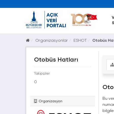
V
S
Organizasyonlar
ESHOT
Otobüs Hat
Otobüs Hatları
Takipçiler
0
Oto
Bu ver
Organizasyon
numara
bilgil