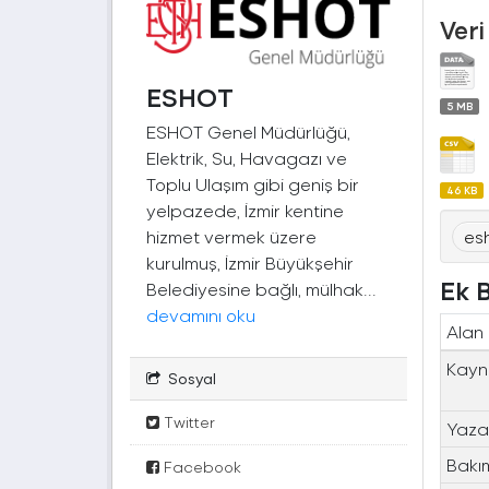
Veri
ESHOT
5 MB
ESHOT Genel Müdürlüğü,
Elektrik, Su, Havagazı ve
Toplu Ulaşım gibi geniş bir
46 KB
yelpazede, İzmir kentine
hizmet vermek üzere
es
kurulmuş, İzmir Büyükşehir
Ek B
Belediyesine bağlı, mülhak...
devamını oku
Alan
Kayn
Sosyal
Twitter
Yaza
Bakı
Facebook