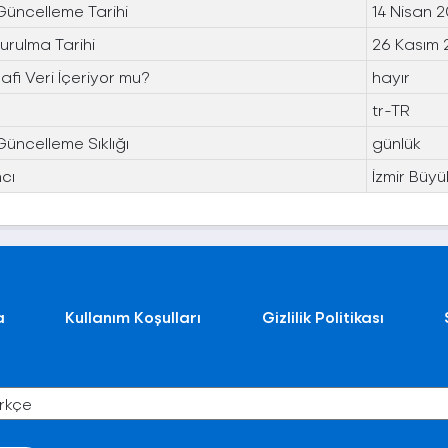
Güncelleme Tarihi
14 Nisan 
urulma Tarihi
26 Kasım 
fi Veri İçeriyor mu?
hayır
tr-TR
Güncelleme Sıklığı
günlük
cı
İzmir Büyü
a
Kullanım Koşulları
Gizlilik Politikası