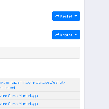
Keşfet
Keşfet
cikveri.bizizmir.com/dataset/eshot-
t-listesi
ılım Şube Müdürlüğü
ılım Şube Müdürlüğü