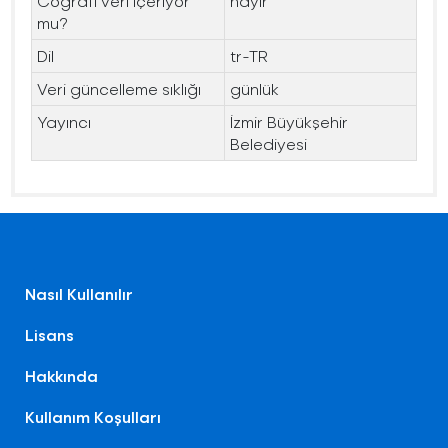
Coğrafi veri içeriyor
hayır
mu?
Dil
tr-TR
Veri güncelleme sıklığı
günlük
Yayıncı
İzmir Büyükşehir
Belediyesi
Nasıl Kullanılır
Lisans
Hakkında
Kullanım Koşulları