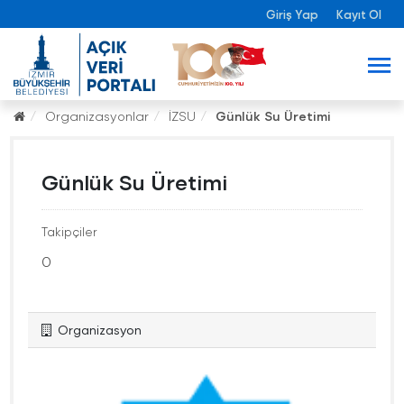
Giriş Yap
Kayıt Ol
Organizasyonlar
İZSU
Günlük Su Üretimi
Günlük Su Üretimi
Takipçiler
0
Organizasyon