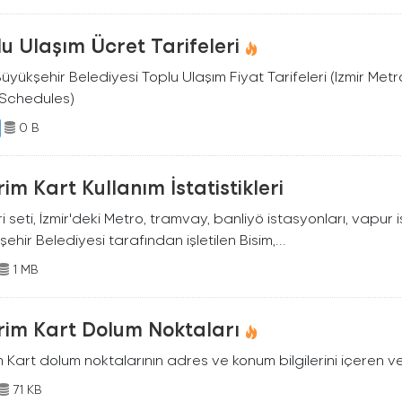
u Ulaşım Ücret Tarifeleri
Büyükşehir Belediyesi Toplu Ulaşım Fiyat Tarifeleri (Izmir Me
 Schedules)
0 B
rim Kart Kullanım İstatistikleri
i seti, İzmir'deki Metro, tramvay, banliyö istasyonları, vapur is
ehir Belediyesi tarafından işletilen Bisim,...
1 MB
rim Kart Dolum Noktaları
m Kart dolum noktalarının adres ve konum bilgilerini içeren ve
71 KB