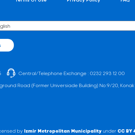
s
5
Central/Telephone Exchange :
0232 293 12 00
ground Road (Former Universiade Building) No:9/20, Konak
licensed by
Izmir Metropolitan Municipality
under
CC BY 4