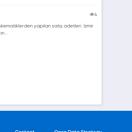
4
kematiklerden yapılan satış adetleri. İzmir
n...
Contact
Open Data Strategy