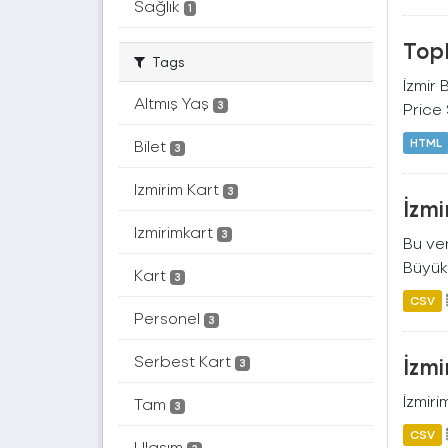
Sağlık
1
Topl
Tags
İzmir 
Altmış Yaş
Price
3
HTML
Bilet
3
Izmirim Kart
3
İzmi
Izmirimkart
3
Bu ver
Büyükş
Kart
3
CSV
Personel
3
Serbest Kart
İzmi
3
İzmiri
Tam
3
CSV
Ulaşım