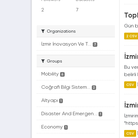
2
7
Topl
Gün ba
Organizations
2 CSV
İzmir İnovasyon Ve T...
7
İzmi
Groups
Bu ver
Mobility
belirl
6
CSV
Coğrafi Bilgi Sistem...
2
Altyapı
1
İzmi
Disaster And Emergen...
1
İzmir
"https
Economy
1
CSV