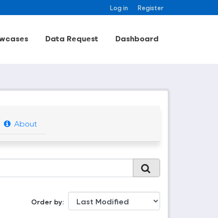
Log in
Register
wcases
Data Request
Dashboard
About
Order by