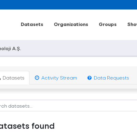
Datasets
Organizations
Groups
Sho
oloji A.Ş.
Datasets
Activity Stream
Data Requests
atasets found