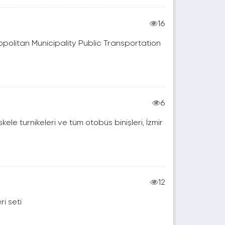
16
tropolitan Municipality Public Transportation
6
kele turnikeleri ve tüm otobüs binişleri, İzmir
12
ri seti