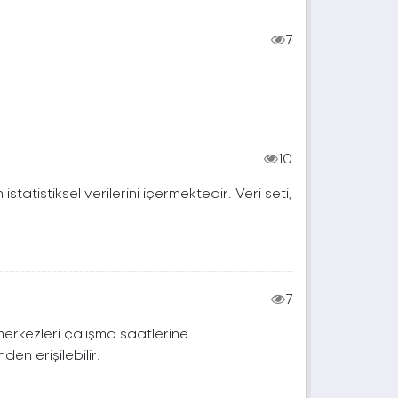
7
10
istatistiksel verilerini içermektedir. Veri seti,
7
merkezleri çalışma saatlerine
en erişilebilir.