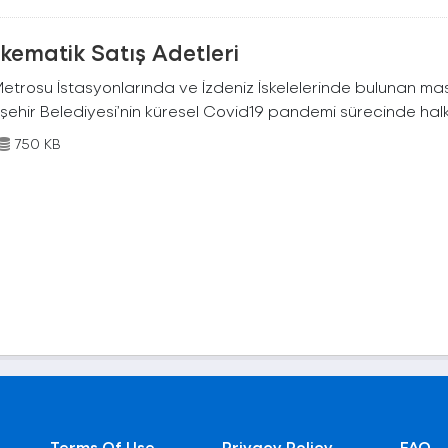
kematik Satış Adetleri
Metrosu İstasyonlarında ve İzdeniz İskelelerinde bulunan mas
şehir Belediyesi’nin küresel Covid19 pandemi sürecinde halkı
750 KB
Terms Of Use
Privacy Policy
FAQ