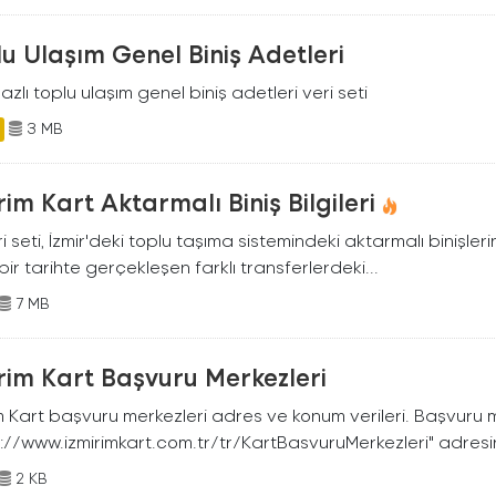
u Ulaşım Genel Biniş Adetleri
zlı toplu ulaşım genel biniş adetleri veri seti
3 MB
rim Kart Aktarmalı Biniş Bilgileri
i seti, İzmir'deki toplu taşıma sistemindeki aktarmalı binişlerin 
i bir tarihte gerçekleşen farklı transferlerdeki...
7 MB
rim Kart Başvuru Merkezleri
im Kart başvuru merkezleri adres ve konum verileri. Başvuru 
://www.izmirimkart.com.tr/tr/KartBasvuruMerkezleri" adresind
2 KB