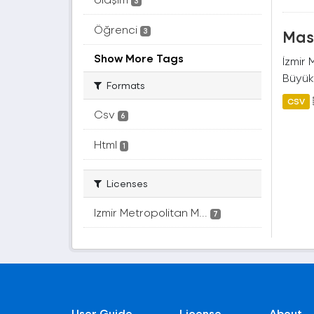
3
Öğrenci
Mas
3
Show More Tags
İzmir 
Büyük
Formats
CSV
Csv
6
Html
1
Licenses
Izmir Metropolitan M...
7
User Guide
License
About