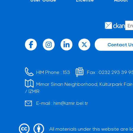
Contact U
HIM Phone :
153
Fax :
0232 293 39 9
Mimar Sinan Neighborhood, Kültürpark Fair
/ İZMİR
E-mail :
him@izmir.bel.tr
All materials under this website are 