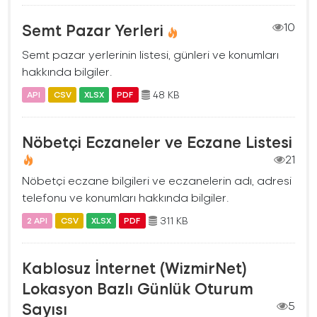
Semt Pazar Yerleri
10
Semt pazar yerlerinin listesi, günleri ve konumları
hakkında bilgiler.
48 KB
API
CSV
XLSX
PDF
Nöbetçi Eczaneler ve Eczane Listesi
21
Nöbetçi eczane bilgileri ve eczanelerin adı, adresi
telefonu ve konumları hakkında bilgiler.
311 KB
2 API
CSV
XLSX
PDF
Kablosuz İnternet (WizmirNet)
Lokasyon Bazlı Günlük Oturum
Sayısı
5