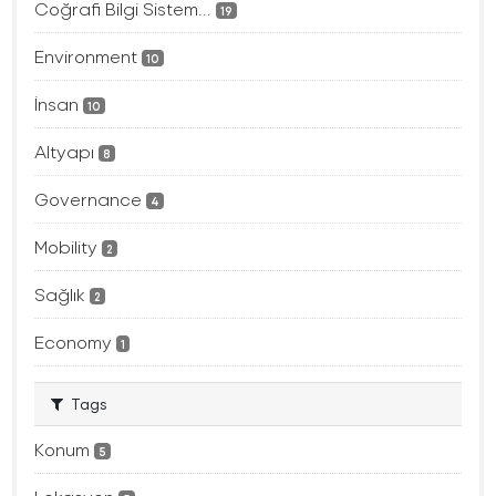
Coğrafi Bilgi Sistem...
19
Environment
10
İnsan
10
Altyapı
8
Governance
4
Mobility
2
Sağlık
2
Economy
1
Tags
Konum
5