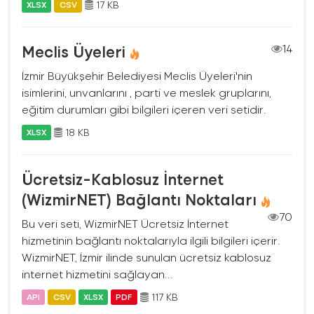
17 KB
XLSX
CSV
Meclis Üyeleri
14
İzmir Büyükşehir Belediyesi Meclis Üyeleri'nin
isimlerini, unvanlarını , parti ve meslek gruplarını,
eğitim durumları gibi bilgileri içeren veri setidir.
18 KB
XLSX
Ücretsiz-Kablosuz İnternet
(WizmirNET) Bağlantı Noktaları
70
Bu veri seti, WizmirNET Ücretsiz İnternet
hizmetinin bağlantı noktalarıyla ilgili bilgileri içerir.
WizmirNET, İzmir ilinde sunulan ücretsiz kablosuz
internet hizmetini sağlayan...
117 KB
API
CSV
XLSX
PDF