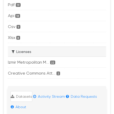
Pdf
19
Api
18
Csv
9
Xlsx
8
Licenses
Izmir Metropolitan M...
22
Creative Commons Att...
2
Datasets
Activity Stream
Data Requests
About