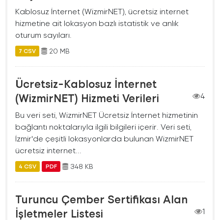
Kablosuz İnternet (WizmirNET), ücretsiz internet
hizmetine ait lokasyon bazlı istatistik ve anlık
oturum sayıları.
20 MB
7 CSV
Ücretsiz-Kablosuz İnternet
(WizmirNET) Hizmeti Verileri
4
Bu veri seti, WizmirNET Ücretsiz İnternet hizmetinin
bağlantı noktalarıyla ilgili bilgileri içerir. Veri seti,
İzmir'de çeşitli lokasyonlarda bulunan WizmirNET
ücretsiz internet...
348 KB
4 CSV
PDF
Turuncu Çember Sertifikası Alan
İşletmeler Listesi
1