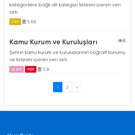
kategorilere bağlı alt kategori listesini içeren veri
seti
5 KB
CSV
Kamu Kurum ve Kuruluşları
8
Şehrin kamu kurum ve kuruluşlarının coğrafi konumu
ve listesini içeren veri seti
0 B
16 API
PDF
1
2
»