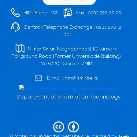
HIM Phone :
Fax :
153
0232 293 39 95
Central/Telephone Exchange :
0232 293 12
00
Mimar Sinan Neighborhood, Kültürpark
Fairground Road (Former Universiade Building)
No:9/20, Konak / İZMİR
E-mail :
him@izmir.bel.tr
Department of Information Technology
All materials under this website are licensed by
Izmir