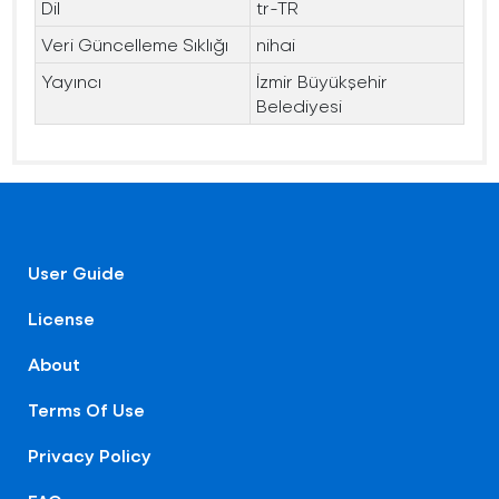
Dil
tr-TR
Veri Güncelleme Sıklığı
nihai
Yayıncı
İzmir Büyükşehir
Belediyesi
User Guide
License
About
Terms Of Use
Privacy Policy