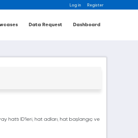
Log in
Register
wcases
Data Request
Dashboard
vay hattı ID'leri, hat adları, hat başlangıç ve