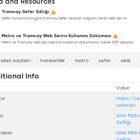
a and Resources
Tramvay Sefer Sıklığı
Sefer numarasına göre tramvay sefer sıklıkları bilgisini veren web servis
Metro ve Tramvay Web Servis Kullanımı Dokümanı
Metro ve Tramvay web servislerinin kullanım dokümanını içeren PDF dosyası.
eket saatleri
hareketlilik
metro
sefer
sıklık
itional Info
Value
ce
https://a
seferleri
or
İzmir Metr
Şefliği
tainer
İzmir Metr
Şefliği