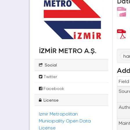
Dat
İZMİR METRO A.Ş.
har
Social
Add
Twitter
Field
Facebook
Sour
License
Auth
Izmir Metropolitan
Municipality Open Data
Main
License