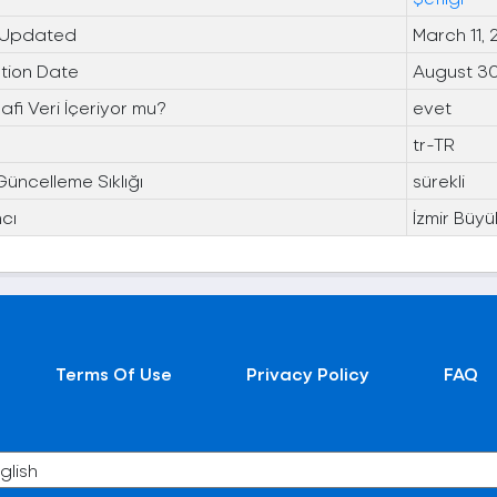
 Updated
March 11,
tion Date
August 30
fi Veri İçeriyor mu?
evet
tr-TR
Güncelleme Sıklığı
sürekli
cı
İzmir Büyü
Terms Of Use
Privacy Policy
FAQ