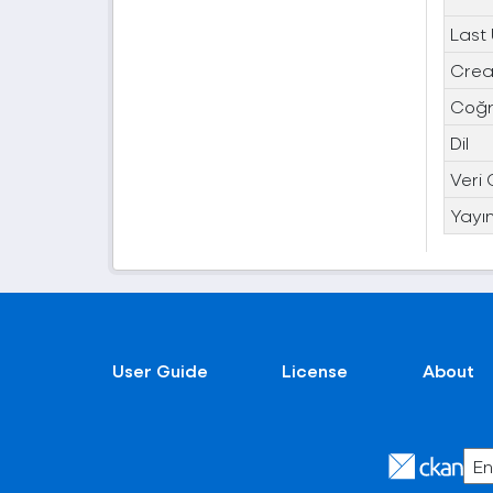
Last
Crea
Coğra
Dil
Veri 
Yayın
User Guide
License
About