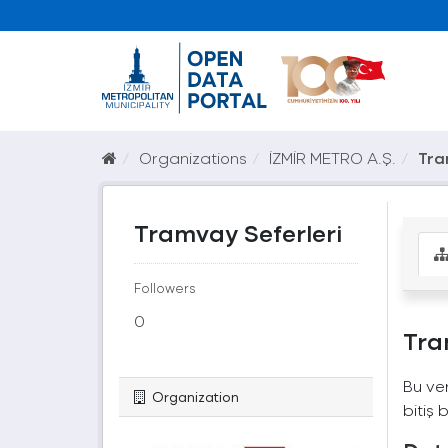
Organizations
İZMİR METRO A.Ş.
Tra
Tramvay Seferleri
Followers
0
Tra
Bu ver
Organization
bitiş b