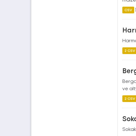
CSV
Harm
Harman
2 CSV
Berg
Bergam
ve alt
2 CSV
Sok
Sokak 