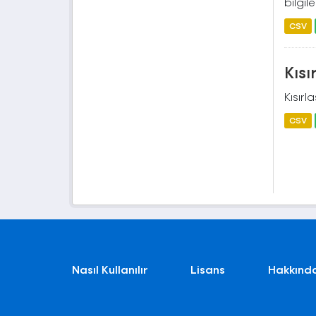
bilgile
CSV
Kısı
Kısırl
CSV
Nasıl Kullanılır
Lisans
Hakkınd