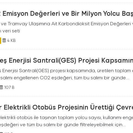
Emisyon Değerleri ve Bir Milyon Yolcu Ba
 ve Tramvay Ulaşımına Ait Karbondioksit Emisyon Değerleri v
ı veri seti
4 KB
ş Enerjisi Santrali(GES) Projesi Kapsamı
Enerjisi Santrali(GES) projesi kapsamında, üretilen toplam ene
 salımı engellenen CO2 eşdeğeri, tüm bu salımı bir günde...
107 B
r Elektrikli Otobüs Projesinin Ürettiği Çev
elektrikli otobüs ile taşınan toplam yolcu sayısı, kullanımı en
değeri ve tüm bu salımı bir günde filtreleyebilmek için...