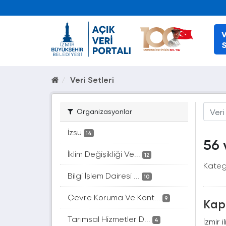
V
S
Veri Setleri
Organizasyonlar
İzsu
14
56 
İklim Değişikliği Ve...
12
Katego
Bilgi İşlem Dairesi ...
10
Çevre Koruma Ve Kont...
9
Kapl
Tarımsal Hizmetler D...
İzmir 
4