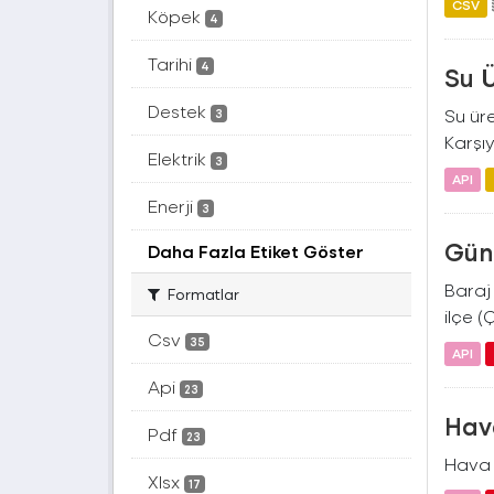
CSV
Köpek
4
Tarihi
4
Su 
Destek
Su üre
3
Karşıy
Elektrik
3
API
Enerji
3
Gün
Daha Fazla Etiket Göster
Baraj 
Formatlar
ilçe (
Csv
35
API
Api
23
Hava
Pdf
23
Hava 
Xlsx
17