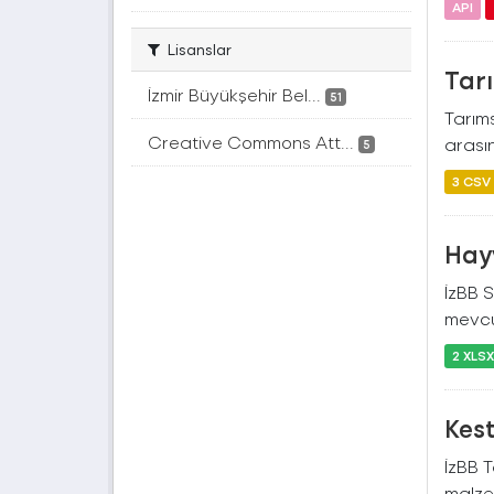
API
Lisanslar
Tar
İzmir Büyükşehir Bel...
51
Tarıms
Creative Commons Att...
arasın
5
3 CSV
Hayv
İzBB S
mevcut
2 XLS
Kes
İzBB T
malzem