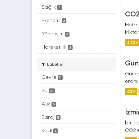
Sağlık
4
CO2 
Ekonomi
3
Metro
Miktar
Yönetişim
3
2 CSV
Hareketlilik
3
Güne
Etiketler
Güneş 
Çevre
11
oranı,
Su
10
CSV
Atık
5
İzmi
Baraj
5
İzmir 
CO2 eş
Kedi
4