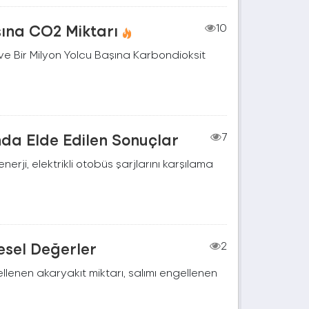
şına CO2 Miktarı
10
e Bir Milyon Yolcu Başına Karbondioksit
nda Elde Edilen Sonuçlar
7
rji, elektrikli otobüs şarjlarını karşılama
resel Değerler
2
gellenen akaryakıt miktarı, salımı engellenen