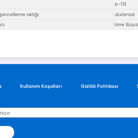
tr-TR
güncelleme sıklığı
düzensiz
cı
İzmir Büyü
a
Kullanım Koşulları
Gizlilik Politikası