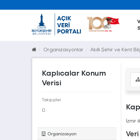
V
S
Organizasyonlar
Akıllı Şehir ve Kent Bilg
Kaplıcalar Konum
Verisi
Takipçiler
Kap
0
İzmir 
Veri
Organizasyon