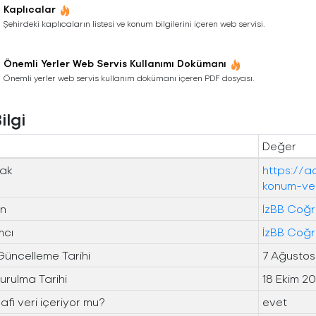
Kaplıcalar
Şehirdeki kaplıcaların listesi ve konum bilgilerini içeren web servisi.
Önemli Yerler Web Servis Kullanımı Dokümanı
Önemli yerler web servis kullanım dokümanı içeren PDF dosyası.
ilgi
Değer
ak
https://a
konum-ver
n
İzBB Coğra
mcı
İzBB Coğra
Güncelleme Tarihi
7 Ağustos
urulma Tarihi
18 Ekim 2
fi veri içeriyor mu?
evet