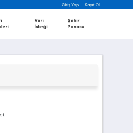
Giriş Yap
Kayıt Ol
ı
Veri
Şehir
leri
İsteği
Panosu
eti