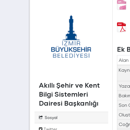
Ek B
Alan
Kayn
Akıllı Şehir ve Kent
Yaza
Bilgi Sistemleri
Bakı
Dairesi Başkanlığı
Son 
Oluşt
Sosyal
Coğra
Twitter