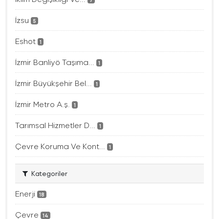
İzsu
5
Eshot
1
İzmir Banliyö Taşıma...
1
İzmir Büyükşehir Bel...
1
İzmir Metro A.ş.
1
Tarımsal Hizmetler D...
1
Çevre Koruma Ve Kont...
1
Kategoriler
Enerji
18
Çevre
14