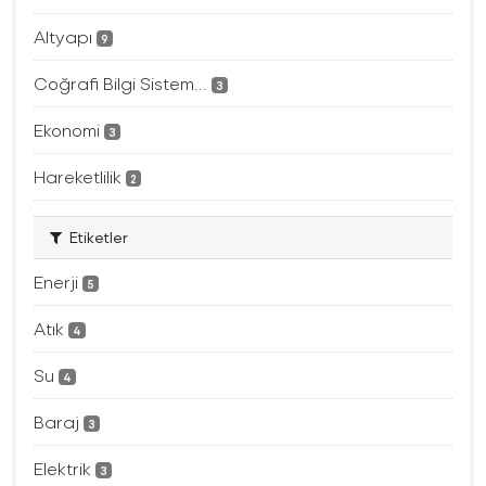
Altyapı
9
Coğrafi Bilgi Sistem...
3
Ekonomi
3
Hareketlilik
2
Etiketler
Enerji
5
Atık
4
Su
4
Baraj
3
Elektrik
3