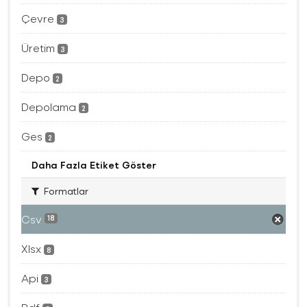
Çevre
3
Üretim
3
Depo
2
Depolama
2
Ges
2
Daha Fazla Etiket Göster
Formatlar
Csv
18
Xlsx
8
Api
3