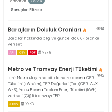
Formatlar:
CSV
Sonuçları Filtrele
Barajların Doluluk Oranları
18
Barajlar hakkında bilgi ve güncel doluluk oranları
veri seti.
927 B
API
CSV
PDF
Metro ve Tramvay Enerji Tüketimi
12
İzmir Metro ulaşımına ait kilometre başına CER
Tüketimi (kWh/km), TEP Değerleri (Ton)(CER-AUX-
W/S), Yolcu Başına Toplam Enerji Tüketimi (kWh)
veri seti.(Çiğili tramvayı TEP...
10 KB
3 CSV