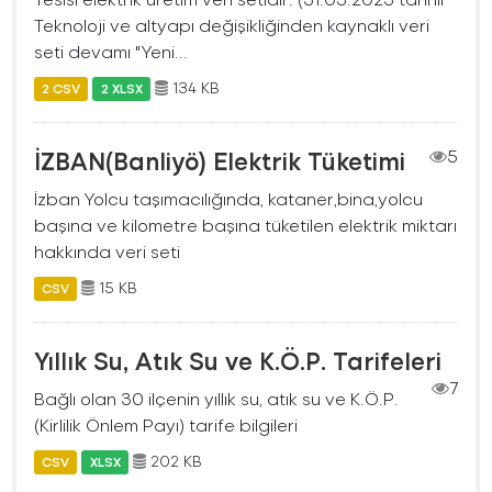
Teknoloji ve altyapı değişikliğinden kaynaklı veri
seti devamı "Yeni...
134 KB
2 CSV
2 XLSX
İZBAN(Banliyö) Elektrik Tüketimi
5
İzban Yolcu taşımacılığında, kataner,bina,yolcu
başına ve kilometre başına tüketilen elektrik miktarı
hakkında veri seti
15 KB
CSV
Yıllık Su, Atık Su ve K.Ö.P. Tarifeleri
7
Bağlı olan 30 ilçenin yıllık su, atık su ve K.Ö.P.
(Kirlilik Önlem Payı) tarife bilgileri
202 KB
CSV
XLSX