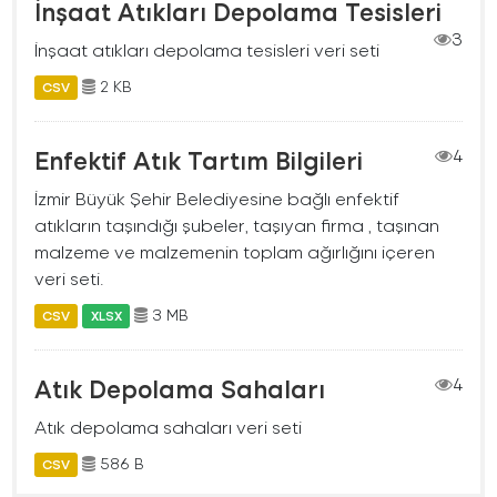
İnşaat Atıkları Depolama Tesisleri
3
İnşaat atıkları depolama tesisleri veri seti
2 KB
CSV
Enfektif Atık Tartım Bilgileri
4
İzmir Büyük Şehir Belediyesine bağlı enfektif
atıkların taşındığı şubeler, taşıyan firma , taşınan
malzeme ve malzemenin toplam ağırlığını içeren
veri seti.
3 MB
CSV
XLSX
Atık Depolama Sahaları
4
Atık depolama sahaları veri seti
586 B
CSV