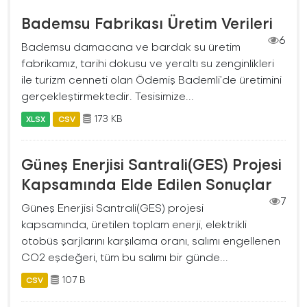
Bademsu Fabrikası Üretim Verileri
6
Bademsu damacana ve bardak su üretim
fabrikamız, tarihi dokusu ve yeraltı su zenginlikleri
ile turizm cenneti olan Ödemiş Bademli’de üretimini
gerçekleştirmektedir. Tesisimize...
173 KB
XLSX
CSV
Güneş Enerjisi Santrali(GES) Projesi
Kapsamında Elde Edilen Sonuçlar
7
Güneş Enerjisi Santrali(GES) projesi
kapsamında, üretilen toplam enerji, elektrikli
otobüs şarjlarını karşılama oranı, salımı engellenen
CO2 eşdeğeri, tüm bu salımı bir günde...
107 B
CSV