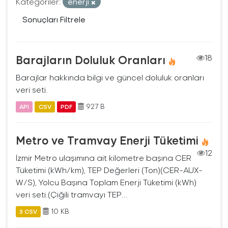
Kategoriler:
enerji
Sonuçları Filtrele
Barajların Doluluk Oranları
18
Barajlar hakkında bilgi ve güncel doluluk oranları
veri seti.
927 B
API
CSV
PDF
Metro ve Tramvay Enerji Tüketimi
12
İzmir Metro ulaşımına ait kilometre başına CER
Tüketimi (kWh/km), TEP Değerleri (Ton)(CER-AUX-
W/S), Yolcu Başına Toplam Enerji Tüketimi (kWh)
veri seti.(Çiğili tramvayı TEP...
10 KB
3 CSV