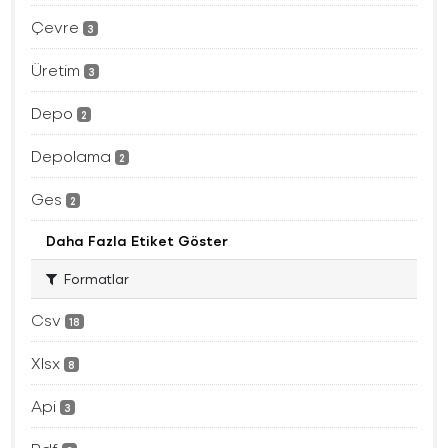
Çevre
3
Üretim
3
Depo
2
Depolama
2
Ges
2
Daha Fazla Etiket Göster
Formatlar
Csv
18
Xlsx
8
Api
3