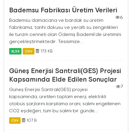
Bademsu Fabrikası Üretim Verileri
6
Bademsu damacana ve bardak su üretim
fabrikamız, tarihi dokusu ve yeraltı su zenginlikleri
ile turizm cenneti olan Ödemiş Bademli’de üretimini
gerçekleştirmektedir. Tesisimize...
173 KB
XLSX
CSV
Güneş Enerjisi Santrali(GES) Projesi
Kapsamında Elde Edilen Sonuçlar
7
Güneş Enerjisi Santrali(GES) projesi
kapsamında, üretilen toplam enerji, elektrikli
otobüs şarjlarını karşılama oranı, salımı engellenen
CO2 eşdeğeri, tüm bu salımı bir günde...
107 B
CSV