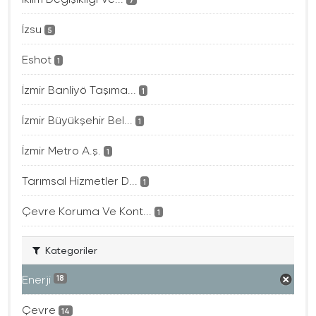
İzsu
5
Eshot
1
İzmir Banliyö Taşıma...
1
İzmir Büyükşehir Bel...
1
İzmir Metro A.ş.
1
Tarımsal Hizmetler D...
1
Çevre Koruma Ve Kont...
1
Kategoriler
Enerji
18
Çevre
14