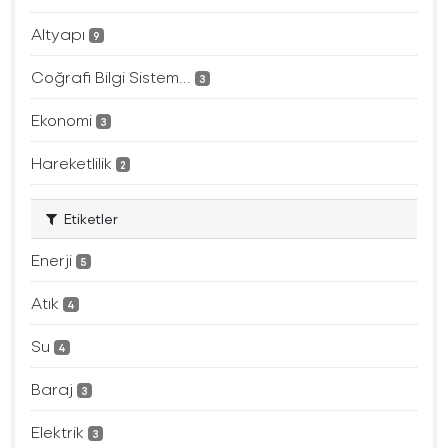
Altyapı
9
Coğrafi Bilgi Sistem...
3
Ekonomi
3
Hareketlilik
2
Etiketler
Enerji
5
Atık
4
Su
4
Baraj
3
Elektrik
3