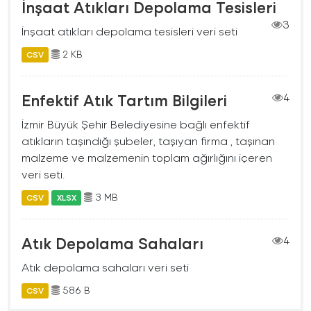
İnşaat Atıkları Depolama Tesisleri
3
İnşaat atıkları depolama tesisleri veri seti
2 KB
CSV
Enfektif Atık Tartım Bilgileri
4
İzmir Büyük Şehir Belediyesine bağlı enfektif
atıkların taşındığı şubeler, taşıyan firma , taşınan
malzeme ve malzemenin toplam ağırlığını içeren
veri seti.
3 MB
CSV
XLSX
Atık Depolama Sahaları
4
Atık depolama sahaları veri seti
586 B
CSV