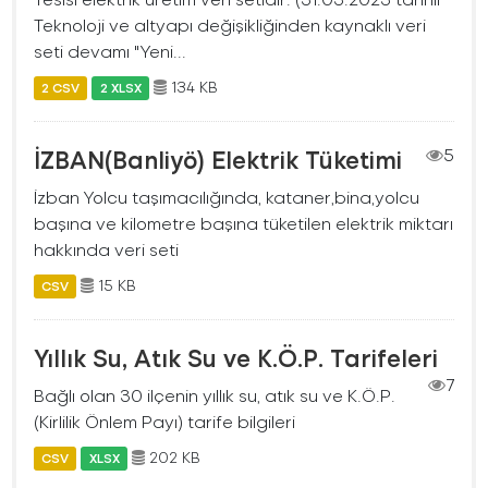
Teknoloji ve altyapı değişikliğinden kaynaklı veri
seti devamı "Yeni...
134 KB
2 CSV
2 XLSX
İZBAN(Banliyö) Elektrik Tüketimi
5
İzban Yolcu taşımacılığında, kataner,bina,yolcu
başına ve kilometre başına tüketilen elektrik miktarı
hakkında veri seti
15 KB
CSV
Yıllık Su, Atık Su ve K.Ö.P. Tarifeleri
7
Bağlı olan 30 ilçenin yıllık su, atık su ve K.Ö.P.
(Kirlilik Önlem Payı) tarife bilgileri
202 KB
CSV
XLSX