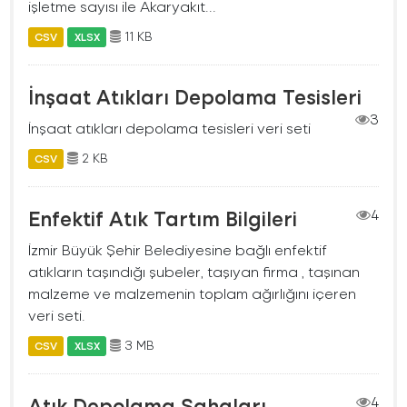
işletme sayısı ile Akaryakıt...
11 KB
CSV
XLSX
İnşaat Atıkları Depolama Tesisleri
3
İnşaat atıkları depolama tesisleri veri seti
2 KB
CSV
Enfektif Atık Tartım Bilgileri
4
İzmir Büyük Şehir Belediyesine bağlı enfektif
atıkların taşındığı şubeler, taşıyan firma , taşınan
malzeme ve malzemenin toplam ağırlığını içeren
veri seti.
3 MB
CSV
XLSX
Atık Depolama Sahaları
4