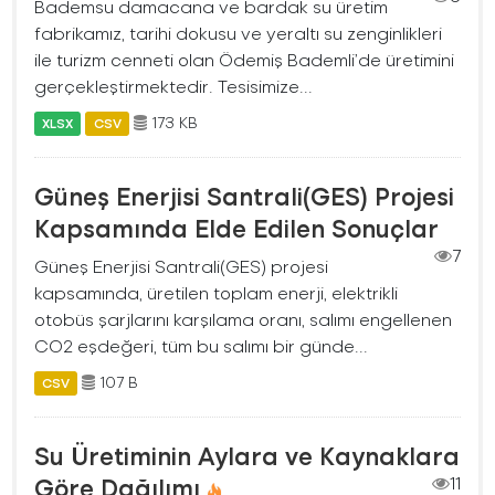
Bademsu damacana ve bardak su üretim
fabrikamız, tarihi dokusu ve yeraltı su zenginlikleri
ile turizm cenneti olan Ödemiş Bademli’de üretimini
gerçekleştirmektedir. Tesisimize...
173 KB
XLSX
CSV
Güneş Enerjisi Santrali(GES) Projesi
Kapsamında Elde Edilen Sonuçlar
7
Güneş Enerjisi Santrali(GES) projesi
kapsamında, üretilen toplam enerji, elektrikli
otobüs şarjlarını karşılama oranı, salımı engellenen
CO2 eşdeğeri, tüm bu salımı bir günde...
107 B
CSV
Su Üretiminin Aylara ve Kaynaklara
Göre Dağılımı
11