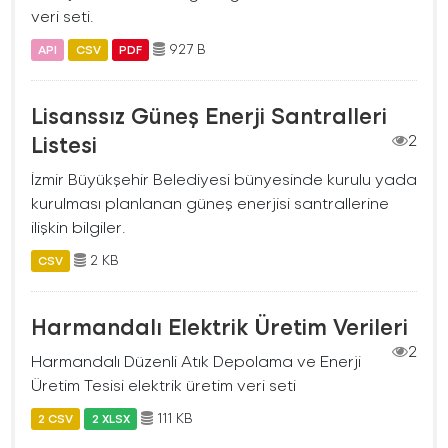
veri seti.
927 B
API
CSV
PDF
Lisanssız Güneş Enerji Santralleri
Listesi
2
İzmir Büyükşehir Belediyesi bünyesinde kurulu yada
kurulması planlanan güneş enerjisi santrallerine
ilişkin bilgiler.
2 KB
CSV
Harmandalı Elektrik Üretim Verileri
2
Harmandalı Düzenli Atık Depolama ve Enerji
Üretim Tesisi elektrik üretim veri seti
111 KB
2 CSV
2 XLSX