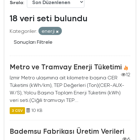
Sırala
18 veri seti bulundu
Kategoriler:
enerji
Sonuçları Filtrele
Metro ve Tramvay Enerji Tüketimi
12
İzmir Metro ulaşımına ait kilometre başına CER
Tüketimi (kWh/km), TEP Değerleri (Ton)(CER-AUX-
W/S), Yolcu Başına Toplam Enerji Tüketimi (kWh)
veri seti.(Çiğili tramvayı TEP...
10 KB
3 CSV
Bademsu Fabrikası Üretim Verileri
6