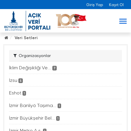
Giriş Yap
Kayıt Ol
Veri Setleri
Organizasyonlar
İklim Değişikliği Ve...
7
İzsu
5
Eshot
1
İzmir Banliyö Taşıma...
1
İzmir Büyükşehir Bel...
1
İzmir Metro A.ş.