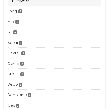
Etiketler
Enerji
5
Atık
4
Su
4
Baraj
3
Elektrik
3
Çevre
3
Üretim
3
Depo
2
Depolama
2
Ges
2