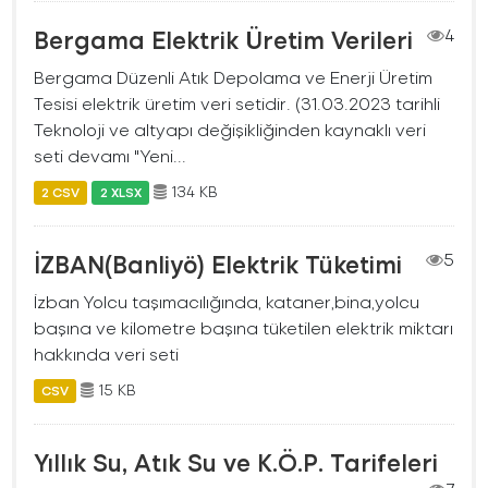
Bergama Elektrik Üretim Verileri
4
Bergama Düzenli Atık Depolama ve Enerji Üretim
Tesisi elektrik üretim veri setidir. (31.03.2023 tarihli
Teknoloji ve altyapı değişikliğinden kaynaklı veri
seti devamı "Yeni...
134 KB
2 CSV
2 XLSX
İZBAN(Banliyö) Elektrik Tüketimi
5
İzban Yolcu taşımacılığında, kataner,bina,yolcu
başına ve kilometre başına tüketilen elektrik miktarı
hakkında veri seti
15 KB
CSV
Yıllık Su, Atık Su ve K.Ö.P. Tarifeleri