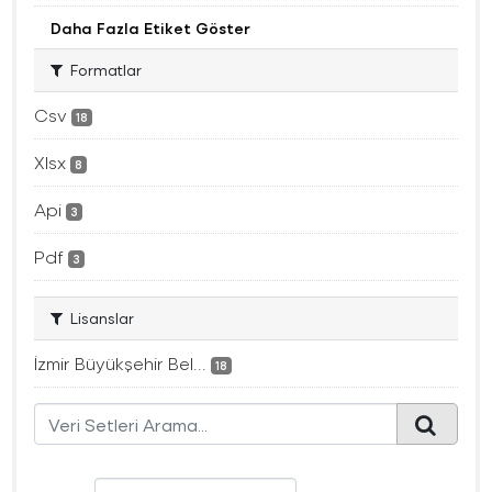
Daha Fazla Etiket Göster
Formatlar
Csv
18
Xlsx
8
Api
3
Pdf
3
Lisanslar
İzmir Büyükşehir Bel...
18