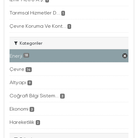
1
Tarımsal Hizmetler D...
1
Çevre Koruma Ve Kont...
1
Kategoriler
Enerji
18
Çevre
14
Altyapı
9
Coğrafi Bilgi Sistem...
3
Ekonomi
3
Hareketlilik
2