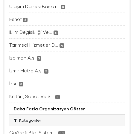
Ulaşım Dairesi Başka...
8
Eshot
6
İklim Değişikliği Ve...
6
Tarımsal Hizmetler D...
4
İzelman A.ş.
3
İzmir Metro A.ş.
3
İzsu
3
Kültür , Sanat Ve S...
3
Daha Fazla Organizasyon Göster
Kategoriler
Coğrafi Bilgi Sistem...
88