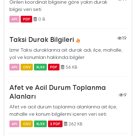
Girilen koordinat bilgisine göre yakın durak
bilgisi veri seti
0 B
API
PDF
Taksi Durak Bilgileri
19
İzmir Taksi duraklarına ait durak adı, ilçe, mahalle,
yol ve konumları hakkında bilgiler
56 KB
API
CSV
XLSX
PDF
Afet ve Acil Durum Toplanma
Alanları
9
Afet ve acil durum toplanma alanlarına ait ilçe,
mahalle ve konum bilgilerini içeren veri seti.
262 KB
API
CSV
XLSX
2 PDF