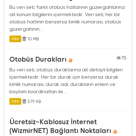
Bu veri seti, farklı otobüs hatlarının güzergahlarına
ait konum bilgilerini içermektedir. Veri seti, her bir
otobüs hattının benzersiz kimlik numarası, otobüs
güzergahının...
10 MB
CSV
Otobüs Durakları
75
Bu veri seti, otobüs duraklarına ait detaylı bilgileri
içermektedir. Her bir durak için benzersiz durak
kimlik numarası, durak adı, durakların enlem ve
boylam koordinatları ile...
579 KB
CSV
Ücretsiz-Kablosuz İnternet
(WizmirNET) Bağlantı Noktaları