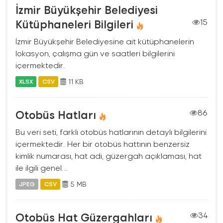
İzmir Büyükşehir Belediyesi
Kütüphaneleri Bilgileri
15
İzmir Büyükşehir Belediyesine ait kütüphanelerin
lokasyon, çalışma gün ve saatleri bilgilerini
içermektedir.
11 KB
XLSX
CSV
Otobüs Hatları
86
Bu veri seti, farklı otobüs hatlarının detaylı bilgilerini
içermektedir. Her bir otobüs hattının benzersiz
kimlik numarası, hat adı, güzergah açıklaması, hat
ile ilgili genel...
5 MB
JPEG
CSV
Otobüs Hat Güzergahları
34