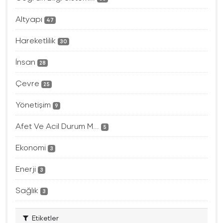
Altyapı
47
Hareketlilik
30
İnsan
28
Çevre
25
Yönetişim
9
Afet Ve Acil Durum M...
5
Ekonomi
3
Enerji
3
Sağlık
3
Etiketler