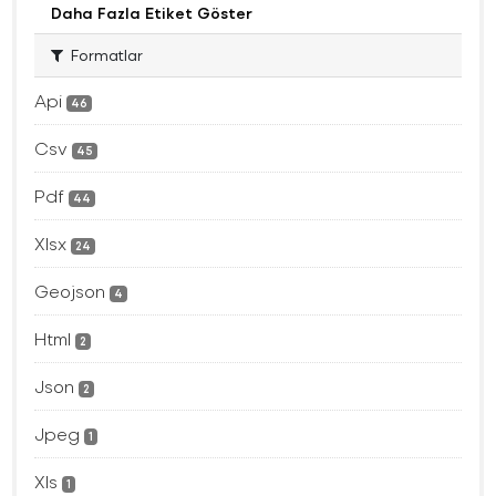
Daha Fazla Etiket Göster
Formatlar
Api
46
Csv
45
Pdf
44
Xlsx
24
Geojson
4
Html
2
Json
2
Jpeg
1
Xls
1