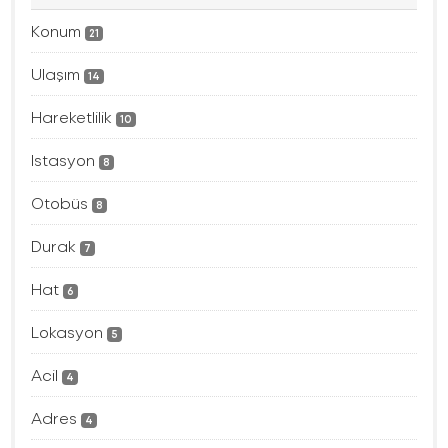
Konum
21
Ulaşım
14
Hareketlilik
10
Istasyon
8
Otobüs
8
Durak
7
Hat
6
Lokasyon
5
Acil
4
Adres
4