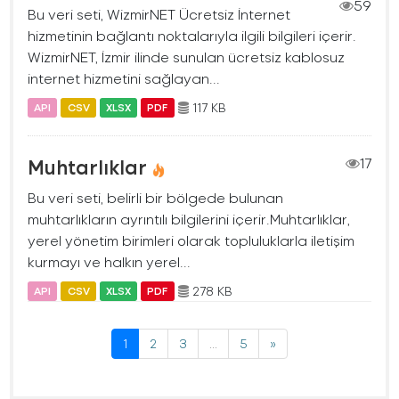
59
Bu veri seti, WizmirNET Ücretsiz İnternet
hizmetinin bağlantı noktalarıyla ilgili bilgileri içerir.
WizmirNET, İzmir ilinde sunulan ücretsiz kablosuz
internet hizmetini sağlayan...
117 KB
API
CSV
XLSX
PDF
Muhtarlıklar
17
Bu veri seti, belirli bir bölgede bulunan
muhtarlıkların ayrıntılı bilgilerini içerir.Muhtarlıklar,
yerel yönetim birimleri olarak topluluklarla iletişim
kurmayı ve halkın yerel...
278 KB
API
CSV
XLSX
PDF
1
2
3
...
5
»