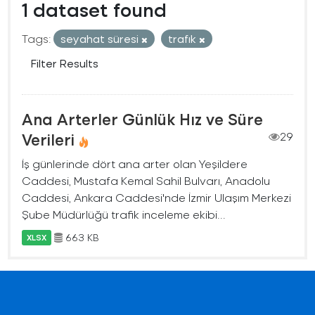
1 dataset found
Tags:
seyahat süresi
trafık
Filter Results
Ana Arterler Günlük Hız ve Süre
Verileri
29
İş günlerinde dört ana arter olan Yeşildere
Caddesi, Mustafa Kemal Sahil Bulvarı, Anadolu
Caddesi, Ankara Caddesi'nde İzmir Ulaşım Merkezi
Şube Müdürlüğü trafik inceleme ekibi...
663 KB
XLSX