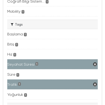
Coğrafi Bilgi Sistem...
1
Mobility
1
Tags
Başlama
1
Bitiş
1
Hız
1
Seyahat Süresi
1
Süre
1
Trafık
1
Yoğunluk
1