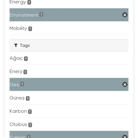
Energy
1
Environment
1
Mobility
1
Tags
Ağaç
1
Enerji
1
Ges
1
Güneş
1
Karbon
1
Otobüs
1
Salınım
1