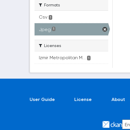
Formats
Csv
1
Jpeg
1
Licenses
Izmir Metropolitan M...
1
User Guide
License
About