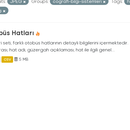
ts:
JPEG
Groups:
cografi-bilgi-sistemleri
Tags:
h
aş
büs Hatları
i seti, farklı otobüs hatlarının detaylı bilgilerini içermektedir
sı, hat adı, güzergah açıklaması, hat ile ilgili genel...
5 MB
CSV