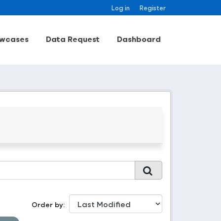
Log in
Register
wcases
Data Request
Dashboard
Order by