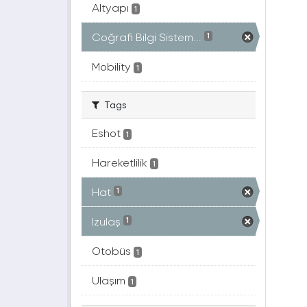
Altyapı
1
Coğrafi Bilgi Sistem...
1
Mobility
1
Tags
Eshot
1
Hareketlilik
1
Hat
1
Izulaş
1
Otobüs
1
Ulaşım
1