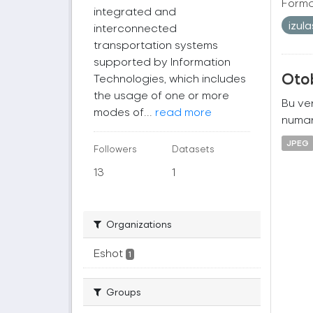
Forma
integrated and
izul
interconnected
transportation systems
supported by Information
Oto
Technologies, which includes
the usage of one or more
Bu ver
modes of...
read more
numara
JPEG
Followers
Datasets
13
1
Organizations
Eshot
1
Groups