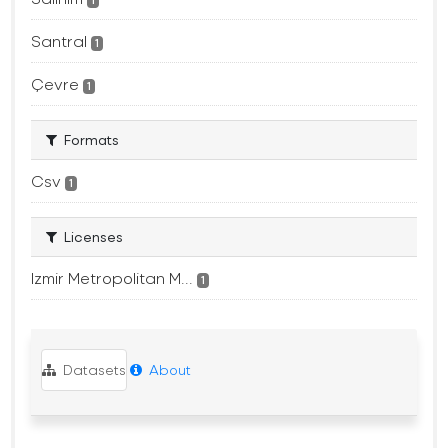
1
Santral
1
Çevre
1
Formats
Csv
1
Licenses
Izmir Metropolitan M...
1
Datasets
About