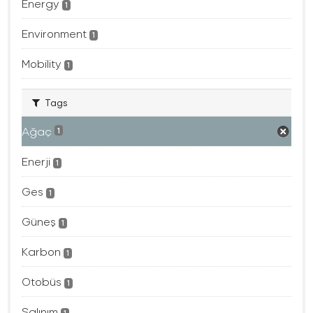
Energy
1
Environment
1
Mobility
1
Tags
Ağaç
1
Enerji
1
Ges
1
Güneş
1
Karbon
1
Otobüs
1
Salınım