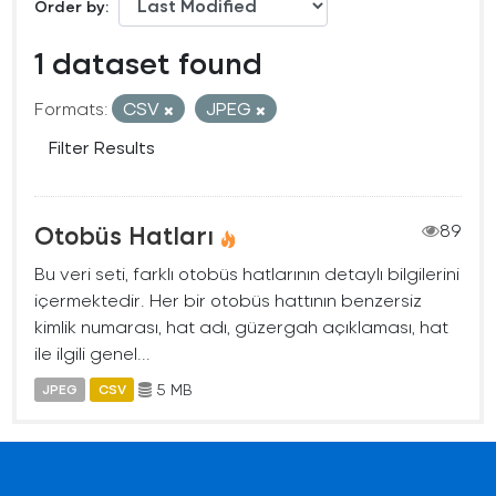
Order by
1 dataset found
Formats:
CSV
JPEG
Filter Results
Otobüs Hatları
89
Bu veri seti, farklı otobüs hatlarının detaylı bilgilerini
içermektedir. Her bir otobüs hattının benzersiz
kimlik numarası, hat adı, güzergah açıklaması, hat
ile ilgili genel...
5 MB
JPEG
CSV