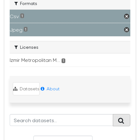
Formats
Csv
1
Jpeg
1
Licenses
Izmir Metropolitan M...
1
Datasets
About