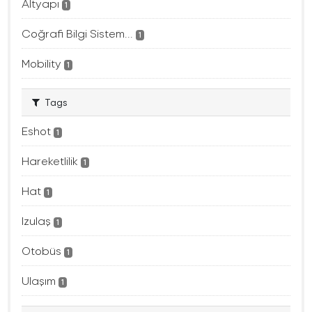
Altyapı
1
Coğrafi Bilgi Sistem...
1
Mobility
1
Tags
Eshot
1
Hareketlilik
1
Hat
1
Izulaş
1
Otobüs
1
Ulaşım
1