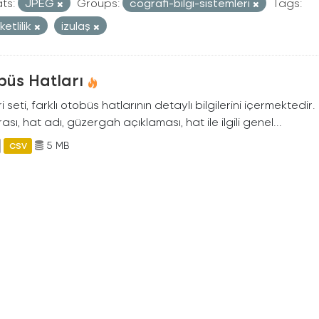
ts:
JPEG
Groups:
cografi-bilgi-sistemleri
Tags:
etlilik
izulaş
büs Hatları
i seti, farklı otobüs hatlarının detaylı bilgilerini içermektedir
sı, hat adı, güzergah açıklaması, hat ile ilgili genel...
5 MB
CSV