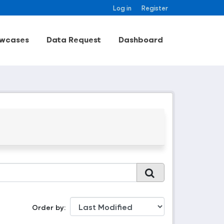
Log in
Register
wcases
Data Request
Dashboard
Order by