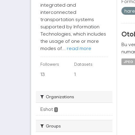
Forma
integrated and
harek
interconnected
transportation systems
supported by Information
Oto
Technologies, which includes
the usage of one or more
Bu ver
modes of...
read more
numara
JPEG
Followers
Datasets
13
1
Organizations
Eshot
1
Groups