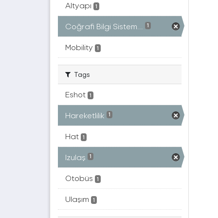
Altyapı
1
Coğrafi Bilgi Sistem...
1
Mobility
1
Tags
Eshot
1
Hareketlilik
1
Hat
1
Izulaş
1
Otobüs
1
Ulaşım
1