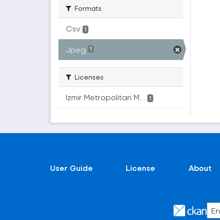
Formats
Csv
1
Jpeg
1
Licenses
Izmir Metropolitan M...
1
User Guide
License
About