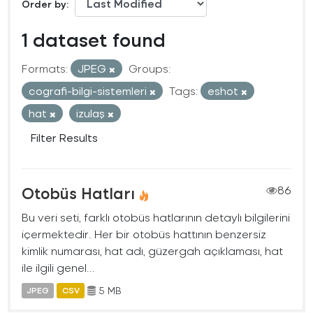
Order by
1 dataset found
Formats:
JPEG
Groups:
cografi-bilgi-sistemleri
Tags:
eshot
hat
izulaş
Filter Results
Otobüs Hatları
86
Bu veri seti, farklı otobüs hatlarının detaylı bilgilerini
içermektedir. Her bir otobüs hattının benzersiz
kimlik numarası, hat adı, güzergah açıklaması, hat
ile ilgili genel...
5 MB
JPEG
CSV