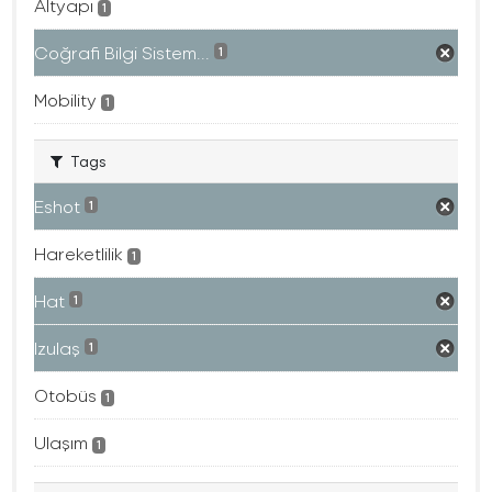
Altyapı
1
Coğrafi Bilgi Sistem...
1
Mobility
1
Tags
Eshot
1
Hareketlilik
1
Hat
1
Izulaş
1
Otobüs
1
Ulaşım
1