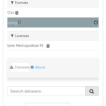
Formats
Csv
1
Jpeg
1
Licenses
Izmir Metropolitan M...
1
Datasets
About