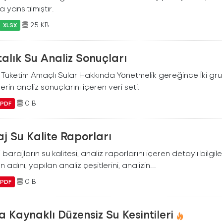
 yansıtılmıştır.
25 KB
XLSX
alık Su Analiz Sonuçları
i Tüketim Amaçlı Sular Hakkında Yönetmelik gereğince İki g
erin analiz sonuçlarını içeren veri seti.
0 B
PDF
j Su Kalite Raporları
i barajların su kalitesi, analiz raporlarını içeren detaylı bilgile
n adını, yapılan analiz çeşitlerini, analizin...
0 B
PDF
a Kaynaklı Düzensiz Su Kesintileri