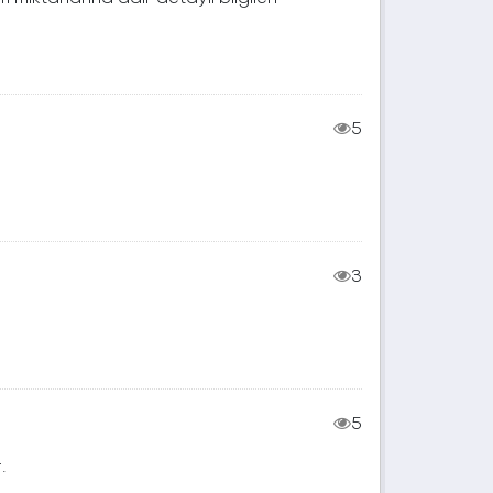
5
3
5
.