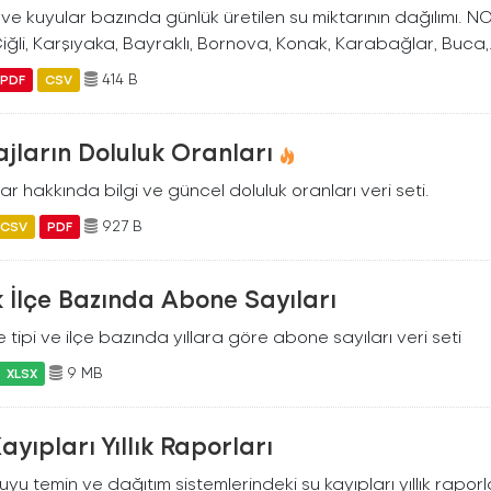
ve kuyular bazında günlük üretilen su miktarının dağılımı. NO
Çiğli, Karşıyaka, Bayraklı, Bornova, Konak, Karabağlar, Buca,.
414 B
PDF
CSV
jların Doluluk Oranları
ar hakkında bilgi ve güncel doluluk oranları veri seti.
927 B
CSV
PDF
ık İlçe Bazında Abone Sayıları
tipi ve ilçe bazında yıllara göre abone sayıları veri seti
9 MB
XLSX
ayıpları Yıllık Raporları
yu temin ve dağıtım sistemlerindeki su kayıpları yıllık raporl