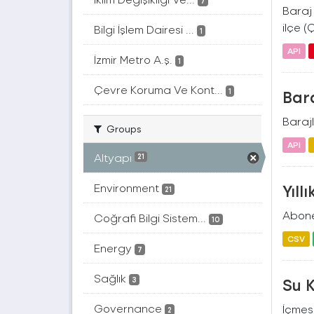
7
Baraj 
ilçe (
Bilgi İşlem Dairesi ...
1
API
İzmir Metro A.ş.
1
Çevre Koruma Ve Kont...
1
Bara
Barajl
Groups
API
Altyapı
21
Environment
Yıll
21
Abone 
Coğrafi Bilgi Sistem...
10
CSV
Energy
7
Sağlık
Su K
3
Governance
İçmesu
2