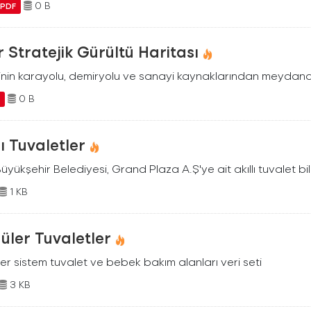
0 B
PDF
r Stratejik Gürültü Haritası
ilinin karayolu, demiryolu ve sanayi kaynaklarından meydana
0 B
F
lı Tuvaletler
Büyükşehir Belediyesi, Grand Plaza A.Ş'ye ait akıllı tuvalet bil
1 KB
üler Tuvaletler
er sistem tuvalet ve bebek bakım alanları veri seti
3 KB