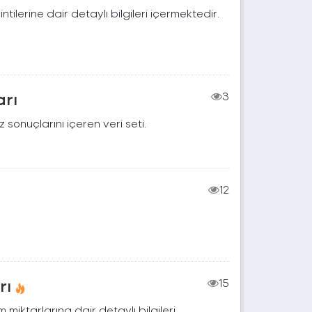
lerine dair detaylı bilgileri içermektedir.
arı
3
 sonuçlarını içeren veri seti.
12
rı
15
im miktarlarına dair detaylı bilgileri