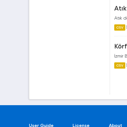
Atı
Atık 
CSV
Körf
İzmir 
CSV
User Guide
License
About