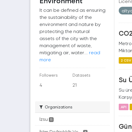
Environment
Licen
It can be defined as ensuring
alty
the sustainability of the
environment and nature by
protecting the natural
CO2 
assets of the city with the
Metro
management of waste,
Miktar
mitigating air, water...
read
more
2 CSV
Followers
Datasets
Su 
4
21
Su üre
Karşıy
Organizations
API
İzsu
11
Gün
İklim Değişikliği Ve...