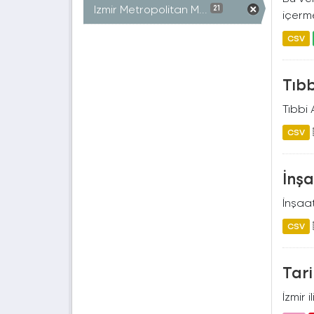
Izmir Metropolitan M...
21
içerme
CSV
Tıbb
Tıbbi 
CSV
İnşa
İnşaat
CSV
Tari
İzmir 