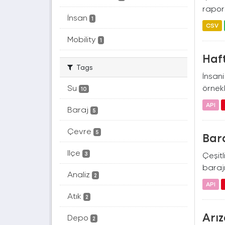
rapora
İnsan
1
CSV
Mobility
1
Haft
Tags
İnsan
Su
örnekl
10
API
Baraj
5
Çevre
5
Bara
Ilçe
Çeşitl
3
barajı
Analiz
2
API
Atık
2
Arız
Depo
2