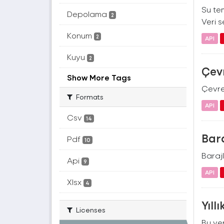
Su tem
Depolama
2
Veri se
Konum
2
API
Kuyu
2
Çevr
Show More Tags
Çevre 
Formats
API
Csv
14
Bara
Pdf
10
Barajl
Api
9
API
Xlsx
4
Yıll
Licenses
Bu ver