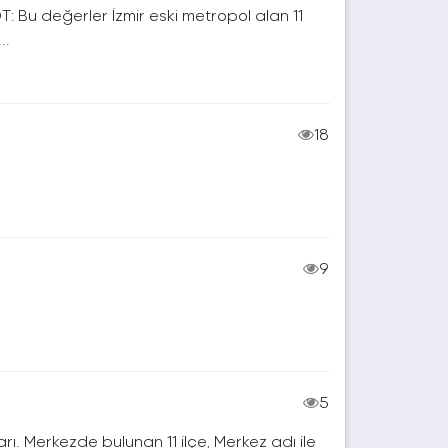
T: Bu değerler İzmir eski metropol alan 11
..
18
9
5
arı. Merkezde bulunan 11 ilçe, Merkez adı ile