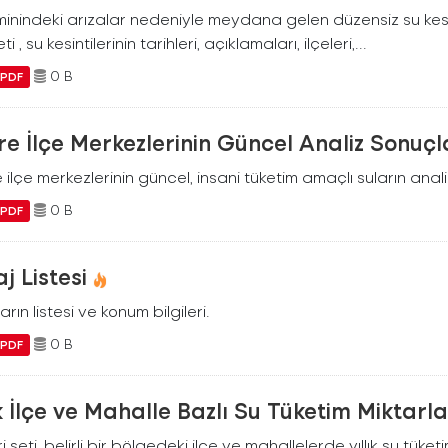
inindeki arızalar nedeniyle meydana gelen düzensiz su kesinti
ti , su kesintilerinin tarihleri, açıklamaları, ilçeleri,...
0 B
PDF
e İlçe Merkezlerinin Güncel Analiz Sonuçl
ilçe merkezlerinin güncel, insani tüketim amaçlı suların analiz
0 B
PDF
j Listesi
arın listesi ve konum bilgileri.
0 B
PDF
ık İlçe ve Mahalle Bazlı Su Tüketim Miktarla
i seti, belirli bir bölgedeki ilçe ve mahallelerde yıllık su tüket