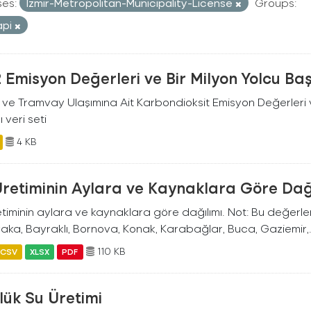
ses:
Izmir-Metropolitan-Municipality-License
Groups:
api
Emisyon Değerleri ve Bir Milyon Yolcu Ba
 ve Tramvay Ulaşımına Ait Karbondioksit Emisyon Değerleri v
ı veri seti
4 KB
Üretiminin Aylara ve Kaynaklara Göre Dağ
timinin aylara ve kaynaklara göre dağılımı. Not: Bu değerler İ
aka, Bayraklı, Bornova, Konak, Karabağlar, Buca, Gaziemir,.
110 KB
CSV
XLSX
PDF
lük Su Üretimi