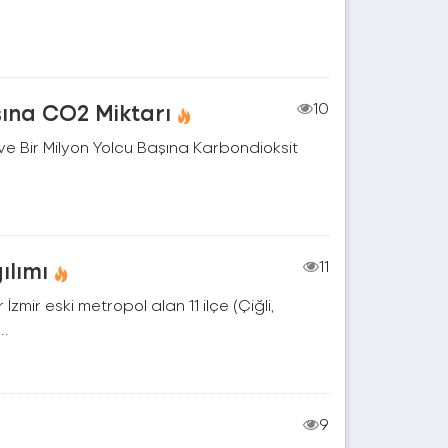
şına CO2 Miktarı
10
e Bir Milyon Yolcu Başına Karbondioksit
ılımı
11
zmir eski metropol alan 11 ilçe (Çiğli,
..
9