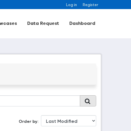
Log in
Register
wcases
Data Request
Dashboard
Order by