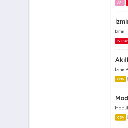
API
İzmi
İzmir 
19 PD
Akıl
İzmir 
CSV
Mod
Modül
CSV