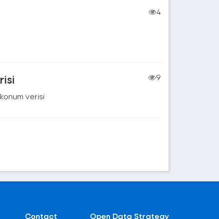
4
isi
9
 konum verisi
Contact
Open Data Strategy