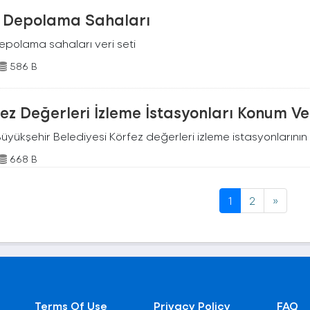
k Depolama Sahaları
depolama sahaları veri seti
586 B
ez Değerleri İzleme İstasyonları Konum Ver
Büyükşehir Belediyesi Körfez değerleri izleme istasyonlarının
668 B
1
2
»
Terms Of Use
Privacy Policy
FAQ