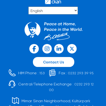
Contact Us
HIM Phone :
Fax :
153
0232 293 39 95
Central/Telephone Exchange :
0232 293 12
00
Mimar Sinan Neighborhood, Kültürpark