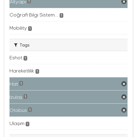
Altyapı
1
Coğrafi Bilgi Sistem...
1
Mobility
1
Tags
Eshot
1
Hareketlilik
1
Hat
1
Izulaş
1
Otobüs
1
Ulaşım
1