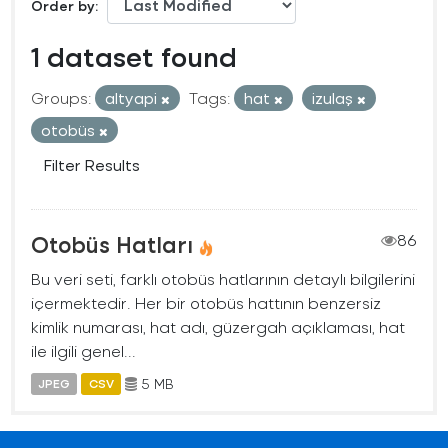
Order by
1 dataset found
Groups:
altyapi
Tags:
hat
izulaş
otobüs
Filter Results
Otobüs Hatları
86
Bu veri seti, farklı otobüs hatlarının detaylı bilgilerini
içermektedir. Her bir otobüs hattının benzersiz
kimlik numarası, hat adı, güzergah açıklaması, hat
ile ilgili genel...
5 MB
JPEG
CSV