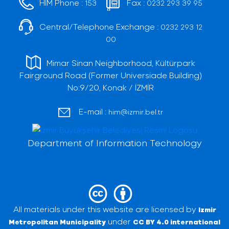
HIM Phone :
Fax :
153
0232 293 39 95
Central/Telephone Exchange :
0232 293 12
00
Mimar Sinan Neighborhood, Kültürpark
Fairground Road (Former Universiade Building)
No:9/20, Konak / İZMİR
E-mail :
him@izmir.bel.tr
Department of Information Technology
All materials under this website are licensed by
Izmir
under
Metropolitan Municipality
CC BY 4.0 international