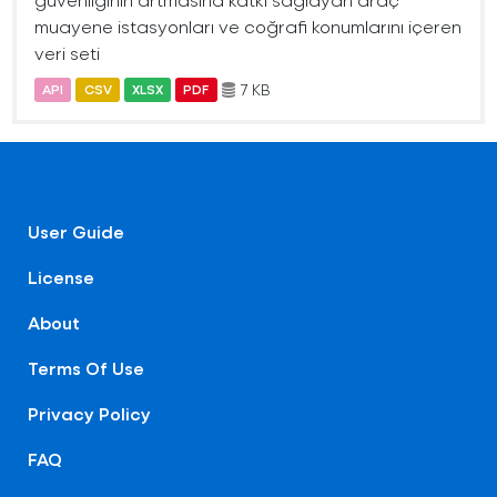
muayene istasyonları ve coğrafi konumlarını içeren
veri seti
7 KB
API
CSV
XLSX
PDF
User Guide
License
About
Terms Of Use
Privacy Policy
FAQ