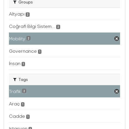
Groups
Altyapı
2
Coğrafi Bilgi Sistem...
2
Mobility
2
Governance
1
İnsan
1
Tags
Trafik
2
Araç
1
Cadde
1
Istasyon