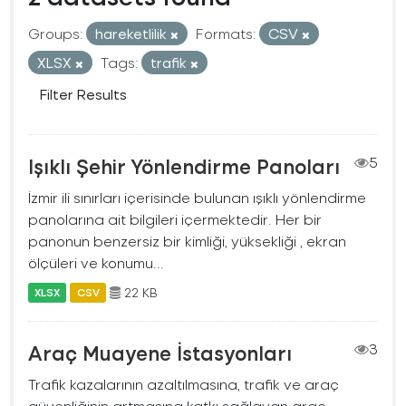
Groups:
hareketlilik
Formats:
CSV
XLSX
Tags:
trafik
Filter Results
Işıklı Şehir Yönlendirme Panoları
5
İzmir ili sınırları içerisinde bulunan ışıklı yönlendirme
panolarına ait bilgileri içermektedir. Her bir
panonun benzersiz bir kimliği, yüksekliği , ekran
ölçüleri ve konumu...
22 KB
XLSX
CSV
Araç Muayene İstasyonları
3
Trafik kazalarının azaltılmasına, trafik ve araç
güvenliğinin artmasına katkı sağlayan araç