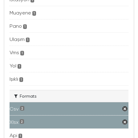
1
Muayene
1
Pano
1
Ulaşım
1
Vms
1
Yol
1
Işıklı
1
Formats
Csv
2
Xlsx
2
Api
1