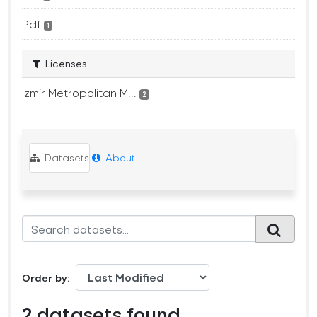
Pdf
1
Licenses
Izmir Metropolitan M...
2
Datasets
About
Order by
2 datasets found