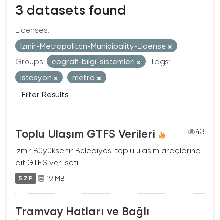
3 datasets found
Licenses:
Izmir-Metropolitan-Municipality-License
Groups:
cografi-bilgi-sistemleri
Tags:
istasyon
metro
Filter Results
Toplu Ulaşım GTFS Verileri
43
İzmir Büyükşehir Belediyesi toplu ulaşım araçlarına
ait GTFS veri seti
19 MB
5 ZIP
Tramvay Hatları ve Bağlı