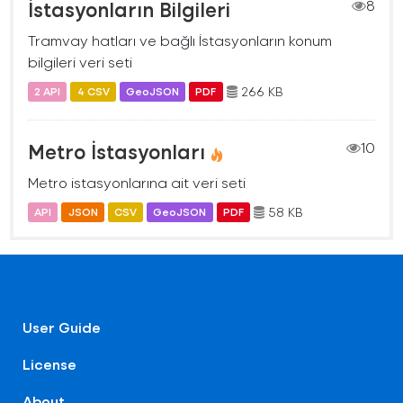
İstasyonların Bilgileri
8
Tramvay hatları ve bağlı İstasyonların konum
bilgileri veri seti
266 KB
2 API
4 CSV
GeoJSON
PDF
Metro İstasyonları
10
Metro istasyonlarına ait veri seti
58 KB
API
JSON
CSV
GeoJSON
PDF
User Guide
License
About