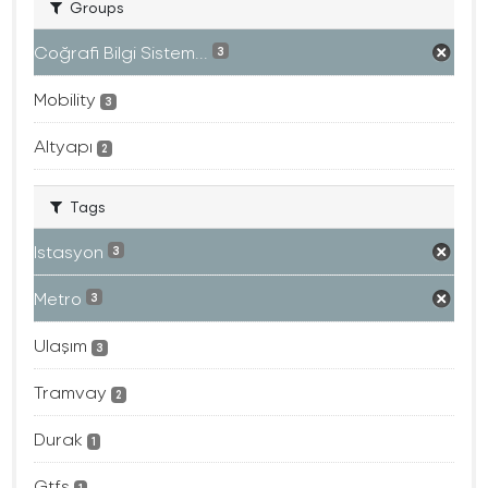
Groups
Coğrafi Bilgi Sistem...
3
Mobility
3
Altyapı
2
Tags
Istasyon
3
Metro
3
Ulaşım
3
Tramvay
2
Durak
1
Gtfs