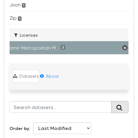
Json
1
Zip
1
Licenses
Izmir Metropolitan M...
3
Datasets
About
Order by