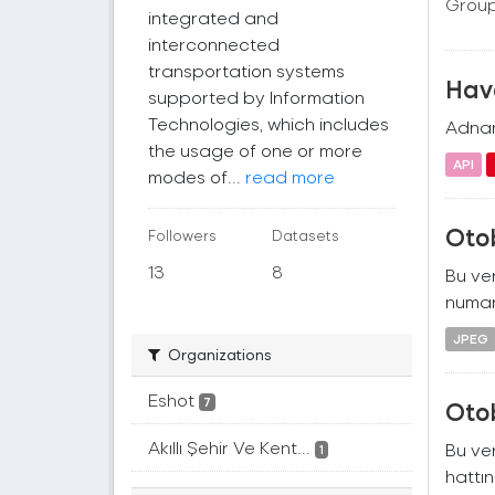
Group
integrated and
interconnected
transportation systems
Hava
supported by Information
Technologies, which includes
Adnan 
the usage of one or more
API
modes of...
read more
Oto
Followers
Datasets
13
8
Bu ver
numara
JPEG
Organizations
Eshot
7
Oto
Akıllı Şehir Ve Kent...
Bu ver
1
hattın