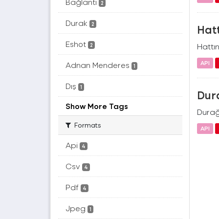
Bağlantı
2
Durak
2
Hat
Eshot
Hattı
2
API
Adnan Menderes
1
Dış
1
Dur
Show More Tags
Durağ
Formats
API
Api
4
Csv
4
Pdf
4
Jpeg
1