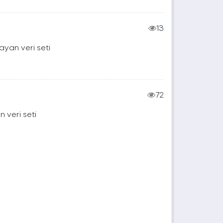
13
ayan veri seti
72
 veri seti