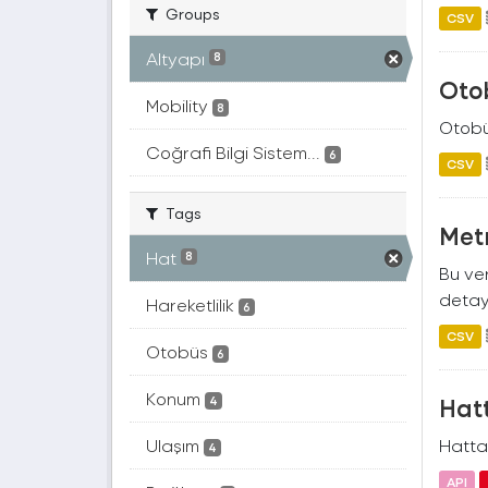
Groups
CSV
Altyapı
8
Otob
Mobility
8
Otobüs
Coğrafi Bilgi Sistem...
6
CSV
Tags
Metr
Hat
8
Bu ver
detayl
Hareketlilik
6
CSV
Otobüs
6
Konum
Hatt
4
Ulaşım
Hatta 
4
API