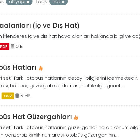
s:
altyapi
Tags:
hat
alanları (İç ve Dış Hat)
Menderes iç ve dış hat hava alanları hakkında bilgi ve coğr
0 B
PDF
büs Hatları
i seti, farklı otobüs hatlarının detaylı bilgilerini içermektedir
sı, hat adı, güzergah açıklaması, hat ile ilgili genel...
5 MB
CSV
büs Hat Güzergahları
i seti, farklı otobüs hatlarının güzergahlarına ait konum bilgil
ın benzersiz kimlik numarası, otobüs güzergahının...