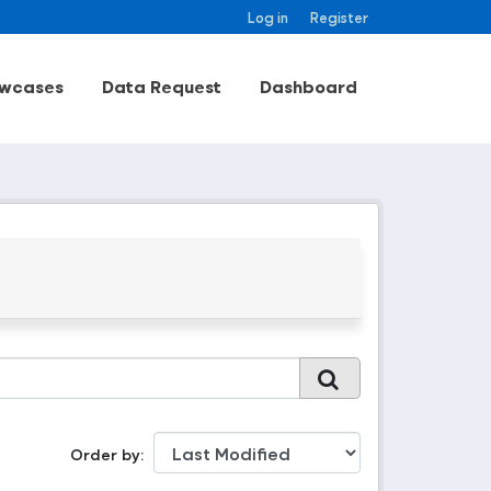
Log in
Register
wcases
Data Request
Dashboard
Order by