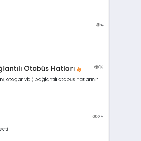
4
lantılı Otobüs Hatları
14
nı, otogar vb.) bağlantılı otobüs hatlarının
26
seti