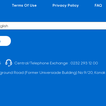
Terms Of Use
Privacy Policy
FAQ
s
5
Central/Telephone Exchange :
0232 293 12 00
ground Road (Former Universiade Building) No:9/20, Konak