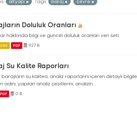
s:
altyapi
Tags:
baraj
çevre
jların Doluluk Oranları
ar hakkında bilgi ve güncel doluluk oranları veri seti.
927 B
CSV
PDF
j Su Kalite Raporları
i barajların su kalitesi, analiz raporlarını içeren detaylı bilgile
n adını, yapılan analiz çeşitlerini, analizin...
0 B
PDF