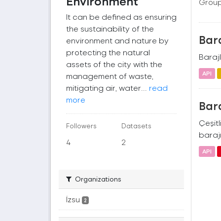
Environment
Group
It can be defined as ensuring
the sustainability of the
Bara
environment and nature by
protecting the natural
Barajl
assets of the city with the
API
management of waste,
mitigating air, water...
read
more
Bara
Çeşitl
Followers
Datasets
barajı
4
2
API
Organizations
İzsu
2