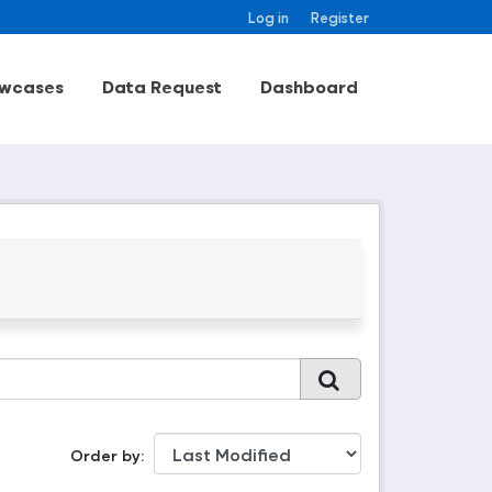
Log in
Register
wcases
Data Request
Dashboard
Order by