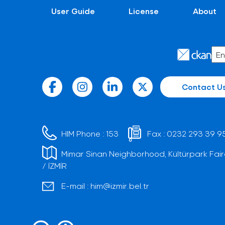
User Guide
License
About
Contact U
HIM Phone :
153
Fax :
0232 293 39 9
Mimar Sinan Neighborhood, Kültürpark Fair
/ İZMİR
E-mail :
him@izmir.bel.tr