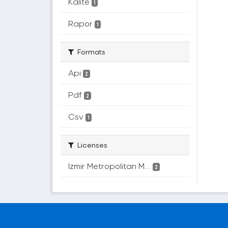
Kalite
1
Rapor
1
Formats
Api
2
Pdf
2
Csv
1
Licenses
Izmir Metropolitan M...
2