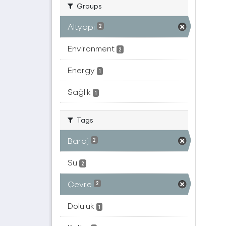
Groups
Altyapı
2
Environment
2
Energy
1
Sağlık
1
Tags
Baraj
2
Su
2
Çevre
2
Doluluk
1