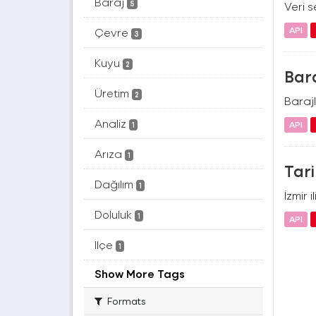
Baraj
5
Veri se
API
Çevre
3
Kuyu
2
Bara
Üretim
2
Barajl
Analiz
API
1
Arıza
1
Tari
Dağılım
1
İzmir 
Doluluk
1
API
Ilçe
1
Show More Tags
Formats