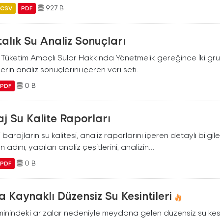
927 B
CSV
PDF
alık Su Analiz Sonuçları
i Tüketim Amaçlı Sular Hakkında Yönetmelik gereğince İki g
erin analiz sonuçlarını içeren veri seti.
0 B
PDF
j Su Kalite Raporları
i barajların su kalitesi, analiz raporlarını içeren detaylı bilgile
n adını, yapılan analiz çeşitlerini, analizin...
0 B
PDF
a Kaynaklı Düzensiz Su Kesintileri
inindeki arızalar nedeniyle meydana gelen düzensiz su kesinti