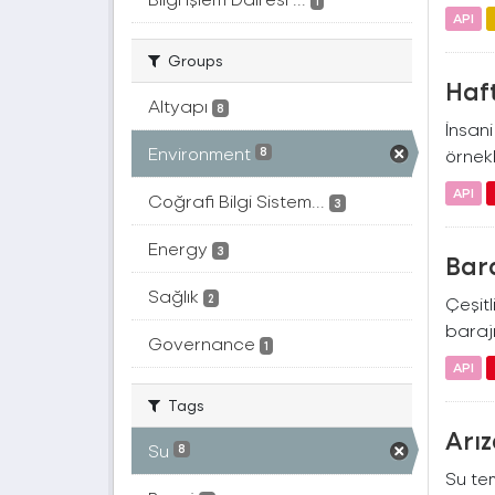
1
API
Groups
Haft
Altyapı
8
İnsan
Environment
8
örnekl
API
Coğrafi Bilgi Sistem...
3
Energy
3
Bara
Sağlık
2
Çeşitl
barajı
Governance
1
API
Tags
Arız
Su
8
Su tem