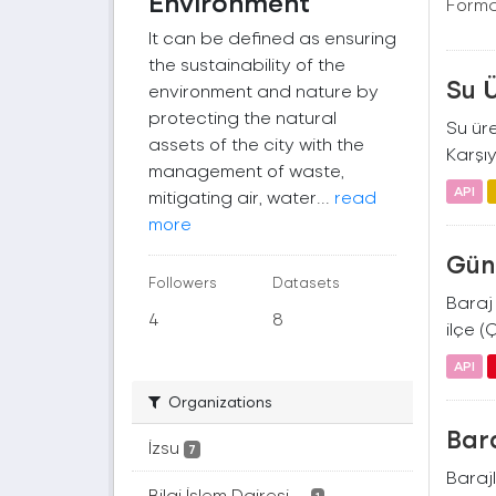
Environment
Forma
It can be defined as ensuring
the sustainability of the
Su 
environment and nature by
protecting the natural
Su üre
assets of the city with the
Karşıy
management of waste,
API
mitigating air, water...
read
more
Gün
Followers
Datasets
Baraj 
4
8
ilçe (
API
Organizations
Bara
İzsu
7
Barajl
Bilgi İşlem Dairesi ...