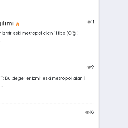
ılımı
11
zmir eski metropol alan 11 ilçe (Çiğli,
..
9
T: Bu değerler İzmir eski metropol alan 11
..
18