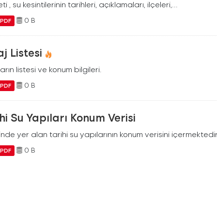
ti , su kesintilerinin tarihleri, açıklamaları, ilçeleri,...
0 B
PDF
j Listesi
arın listesi ve konum bilgileri.
0 B
PDF
hi Su Yapıları Konum Verisi
ilinde yer alan tarihi su yapılarının konum verisini içermektedir
0 B
PDF