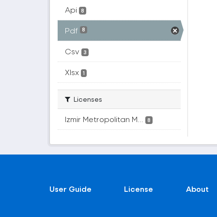
Api
8
Pdf
8
Csv
3
Xlsx
1
Licenses
Izmir Metropolitan M...
8
User Guide
License
About