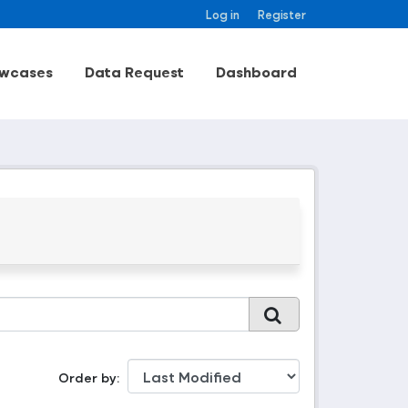
Log in
Register
wcases
Data Request
Dashboard
Order by