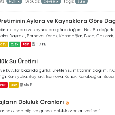
ts:
PDF
Groups:
cevre
Tags:
su
Üretiminin Aylara ve Kaynaklara Göre Dağ
timinin aylara ve kaynaklara göre dağılımı. Not: Bu değerler İ
aka, Bayraklı, Bornova, Konak, Karabağlar, Buca, Gaziemir,.
110 KB
CSV
XLSX
PDF
lük Su Üretimi
ve kuyular bazında günlük üretilen su miktarının dağılımı. NO
Çiğli, Karşıyaka, Bayraklı, Bornova, Konak, Karabağlar, Buca,.
414 B
PDF
CSV
jların Doluluk Oranları
ar hakkında bilgi ve güncel doluluk oranları veri seti.