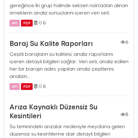
gereğince İki grup halinde seksen noktadan alınan
örneklerin analiz sonuçlarını içeren veri seti.
0 B
API
PDF
Baraj Su Kalite Raporları
6
Çeşitli barajların su kalitesi, analiz raporlarını
içeren detaylı bilgileri sağlar. Veri seti, analiz edilen
her bir barajın adını, yapılan analiz çeşitlerini,
analizin...
0 B
API
PDF
Arıza Kaynaklı Düzensiz Su
Kesintileri
8
Su teminindeki arızalar nedeniyle meydana gelen
düzensiz su kesintilerine dair detaylı bilgileri