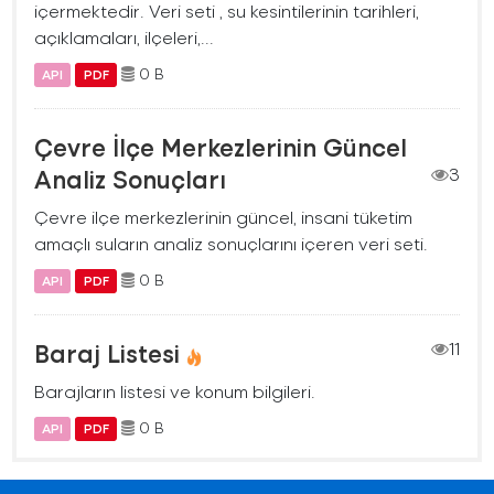
içermektedir. Veri seti , su kesintilerinin tarihleri,
açıklamaları, ilçeleri,...
0 B
API
PDF
Çevre İlçe Merkezlerinin Güncel
Analiz Sonuçları
3
Çevre ilçe merkezlerinin güncel, insani tüketim
amaçlı suların analiz sonuçlarını içeren veri seti.
0 B
API
PDF
Baraj Listesi
11
Barajların listesi ve konum bilgileri.
0 B
API
PDF