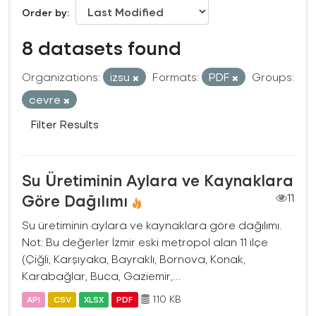
Order by
8 datasets found
Organizations:
izsu
Formats:
PDF
Groups:
cevre
Filter Results
Su Üretiminin Aylara ve Kaynaklara
Göre Dağılımı
11
Su üretiminin aylara ve kaynaklara göre dağılımı.
Not: Bu değerler İzmir eski metropol alan 11 ilçe
(Çiğli, Karşıyaka, Bayraklı, Bornova, Konak,
Karabağlar, Buca, Gaziemir,...
110 KB
API
CSV
XLSX
PDF