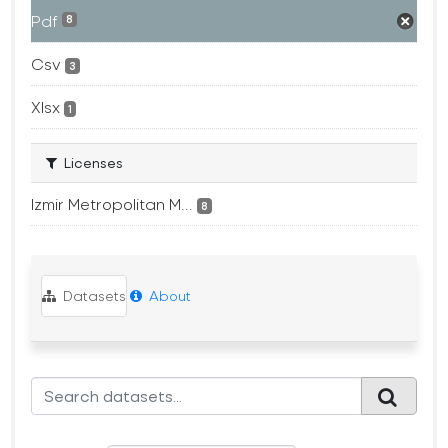
Pdf
8
Csv
3
Xlsx
1
Licenses
Izmir Metropolitan M...
8
Datasets
About