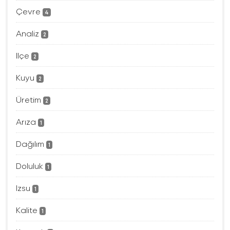
Çevre
4
Analiz
2
Ilçe
2
Kuyu
2
Üretim
2
Arıza
1
Dağılım
1
Doluluk
1
Izsu
1
Kalite
1