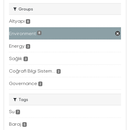
Groups
Altyapı
8
Environment
8
Energy
3
Sağlık
3
Coğrafi Bilgi Sistem...
2
Governance
2
Tags
Su
7
Baraj
5