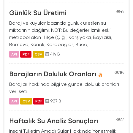
Günlük Su Üretimi
6
Baraj ve kuyular bazında günlük üretilen su
miktarının dağılımı. NOT: Bu değerler İzmir eski
metropol alan 11 ilçe (Çiğli, Karşıyaka, Bayraklı,
Bornova, Konak, Karabağlar, Buca,...
414 B
API
PDF
CSV
Barajların Doluluk Oranları
18
Barajlar hakkında bilgi ve güncel doluluk oranları
veri seti.
927 B
API
CSV
PDF
Haftalık Su Analiz Sonuçları
2
İnsani Tüketim Amaçlı Sular Hakkında Yönetmelik