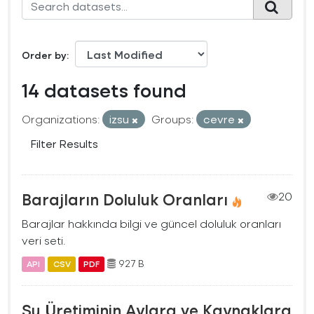
Order by
14 datasets found
Organizations:
izsu
Groups:
cevre
Filter Results
Barajların Doluluk Oranları
20
Barajlar hakkında bilgi ve güncel doluluk oranları
veri seti.
927 B
API
CSV
PDF
Su Üretiminin Aylara ve Kaynaklara