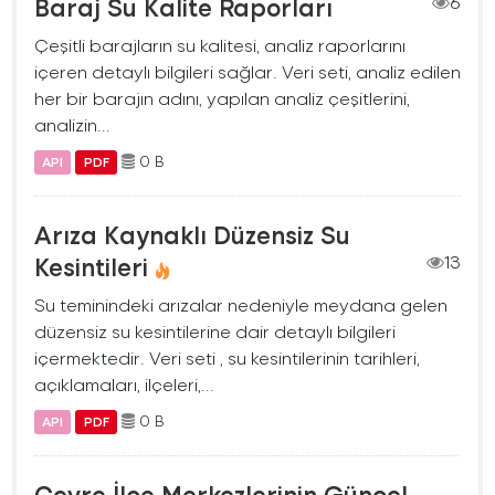
Baraj Su Kalite Raporları
6
Çeşitli barajların su kalitesi, analiz raporlarını
içeren detaylı bilgileri sağlar. Veri seti, analiz edilen
her bir barajın adını, yapılan analiz çeşitlerini,
analizin...
0 B
API
PDF
Arıza Kaynaklı Düzensiz Su
Kesintileri
13
Su teminindeki arızalar nedeniyle meydana gelen
düzensiz su kesintilerine dair detaylı bilgileri
içermektedir. Veri seti , su kesintilerinin tarihleri,
açıklamaları, ilçeleri,...
0 B
API
PDF
Çevre İlçe Merkezlerinin Güncel