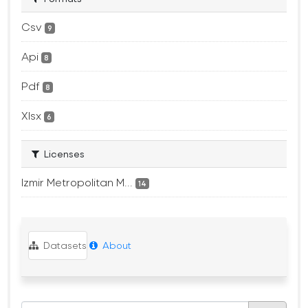
Csv
9
Api
8
Pdf
8
Xlsx
6
Licenses
Izmir Metropolitan M...
14
Datasets
About