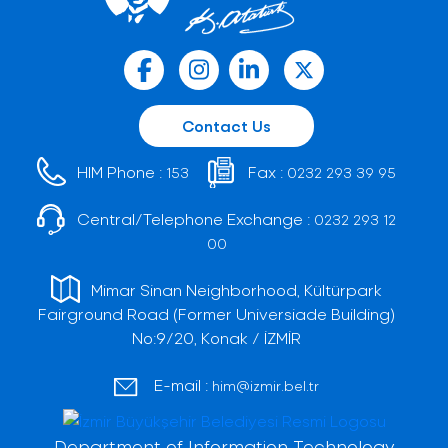
Contact Us
HIM Phone :
Fax :
153
0232 293 39 95
Central/Telephone Exchange :
0232 293 12
00
Mimar Sinan Neighborhood, Kültürpark
Fairground Road (Former Universiade Building)
No:9/20, Konak / İZMİR
E-mail :
him@izmir.bel.tr
Department of Information Technology