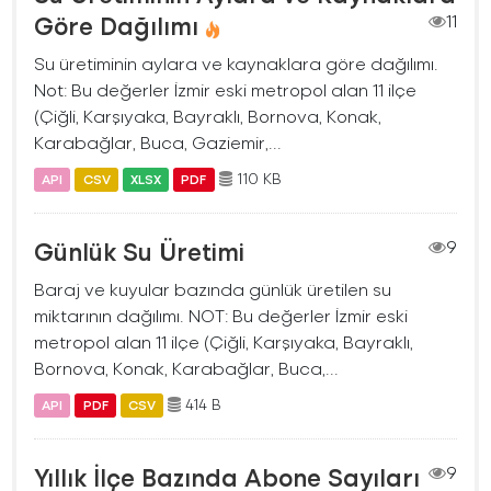
Göre Dağılımı
11
Su üretiminin aylara ve kaynaklara göre dağılımı.
Not: Bu değerler İzmir eski metropol alan 11 ilçe
(Çiğli, Karşıyaka, Bayraklı, Bornova, Konak,
Karabağlar, Buca, Gaziemir,...
110 KB
API
CSV
XLSX
PDF
Günlük Su Üretimi
9
Baraj ve kuyular bazında günlük üretilen su
miktarının dağılımı. NOT: Bu değerler İzmir eski
metropol alan 11 ilçe (Çiğli, Karşıyaka, Bayraklı,
Bornova, Konak, Karabağlar, Buca,...
414 B
API
PDF
CSV
Yıllık İlçe Bazında Abone Sayıları
9