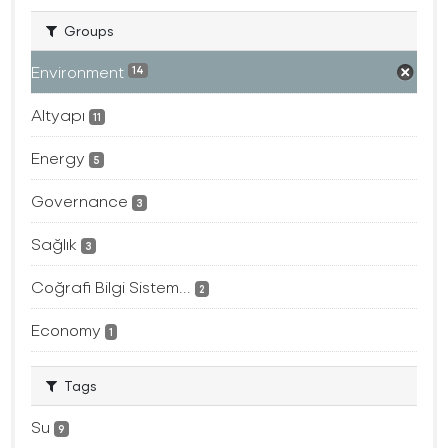
Groups
Environment
14
Altyapı
11
Energy
5
Governance
3
Sağlık
3
Coğrafi Bilgi Sistem...
2
Economy
1
Tags
Su
9