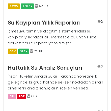
42 KB
2 CSV
2 XLSX
Su Kayıpları Yıllık Raporları
5
İçmesuyu temin ve dağıtım sistemlerindeki su
kayıpları yıllık raporları. Merkezde bulunan 11 ilçe,
Merkez adı ile rapora yansıtılmıştır.
25 KB
CSV
XLSX
Haftalık Su Analiz Sonuçları
2
İnsani Tüketim Amaçlı Sular Hakkında Yönetmelik
gereğince İki grup halinde seksen noktadan alınan
örneklerin analiz sonuçlarını içeren veri seti.
0 B
API
PDF