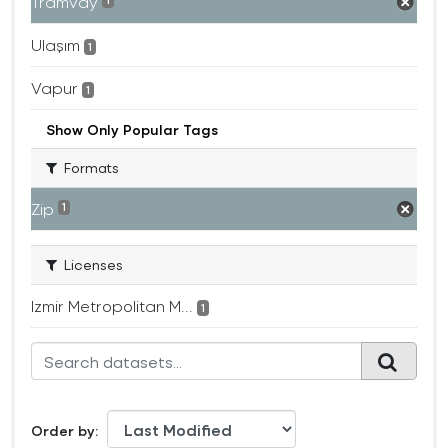
Tramvay
1
Ulaşım
1
Vapur
1
Show Only Popular Tags
Formats
Zip
1
Licenses
Izmir Metropolitan M...
1
Order by