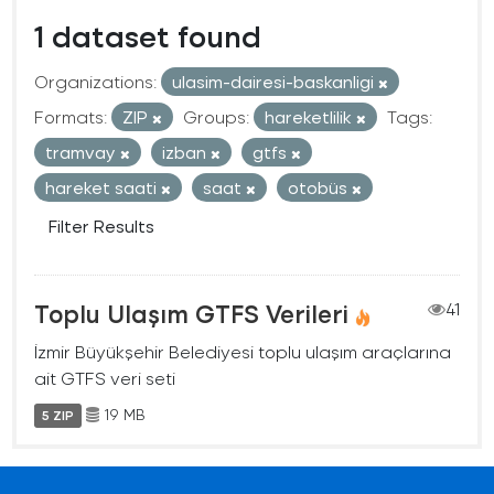
1 dataset found
Organizations:
ulasim-dairesi-baskanligi
Formats:
ZIP
Groups:
hareketlilik
Tags:
tramvay
izban
gtfs
hareket saati
saat
otobüs
Filter Results
Toplu Ulaşım GTFS Verileri
41
İzmir Büyükşehir Belediyesi toplu ulaşım araçlarına
ait GTFS veri seti
19 MB
5 ZIP