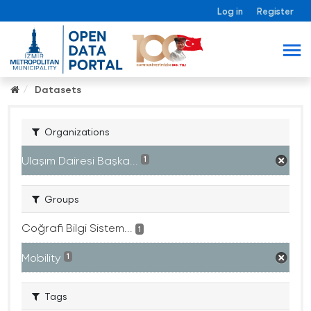
Log in
Register
Datasets
Organizations
Ulaşım Dairesi Başka...
1
Groups
Coğrafi Bilgi Sistem...
1
Mobility
1
Tags