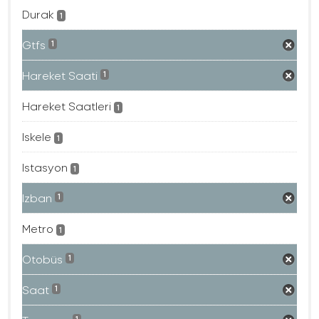
Durak
1
Gtfs
1
Hareket Saati
1
Hareket Saatleri
1
Iskele
1
Istasyon
1
Izban
1
Metro
1
Otobüs
1
Saat
1