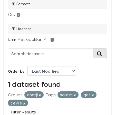
Formats
Csv
1
Licenses
Izmir Metropolitan M...
1
Order by
1 dataset found
Groups:
enerji
Tags:
salınım
ges
çevre
Filter Results