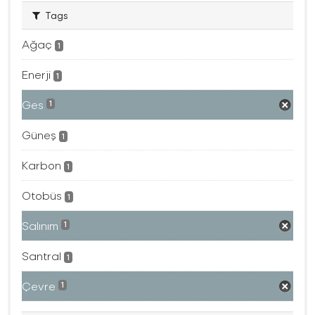
Tags
Ağaç
1
Enerji
1
Ges
1
Güneş
1
Karbon
1
Otobüs
1
Salınım
1
Santral
1
Çevre
1