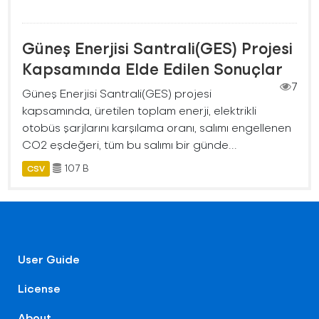
Güneş Enerjisi Santrali(GES) Projesi
Kapsamında Elde Edilen Sonuçlar
7
Güneş Enerjisi Santrali(GES) projesi
kapsamında, üretilen toplam enerji, elektrikli
otobüs şarjlarını karşılama oranı, salımı engellenen
CO2 eşdeğeri, tüm bu salımı bir günde...
107 B
CSV
User Guide
License
About