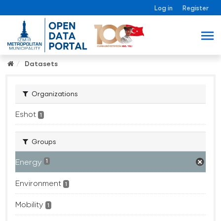
Log in
Register
Datasets
Organizations
Eshot
1
Groups
Energy
1
Environment
1
Mobility
1