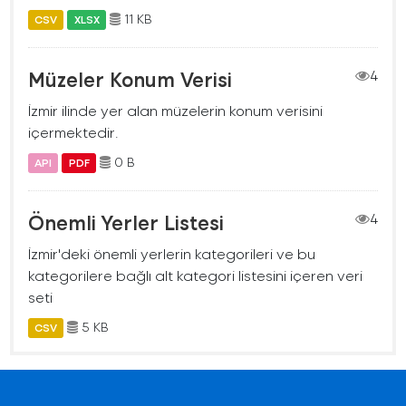
11 KB
CSV
XLSX
Müzeler Konum Verisi
4
İzmir ilinde yer alan müzelerin konum verisini
içermektedir.
0 B
API
PDF
Önemli Yerler Listesi
4
İzmir'deki önemli yerlerin kategorileri ve bu
kategorilere bağlı alt kategori listesini içeren veri
seti
5 KB
CSV