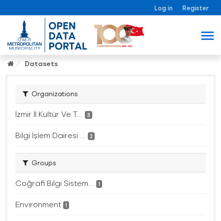
Log in
Register
Datasets
Organizations
İzmir İl Kültür Ve T...
3
Bilgi İşlem Dairesi ...
2
Groups
Coğrafi Bilgi Sistem...
1
Environment
1