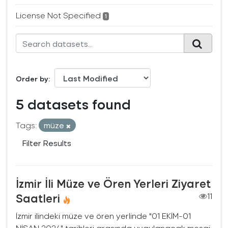
License Not Specified
1
Order by
5 datasets found
Tags:
müze
Filter Results
İzmir İli Müze ve Ören Yerleri Ziyaret
Saatleri
11
İzmir ilindeki müze ve ören yerlinde "01 EKİM-01
NİSAN 2024" tarihleri arasında uygulanacak mesai