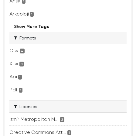
Antik
1
Arkeoloji
1
Show More Tags
Formats
Csv
4
Xlsx
3
Api
1
Pdf
1
Licenses
Izmir Metropolitan M...
3
Creative Commons Att...
1