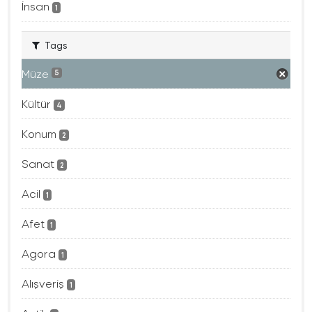
İnsan
1
Tags
Müze
5
Kültür
4
Konum
2
Sanat
2
Acil
1
Afet
1
Agora
1
Alışveriş
1