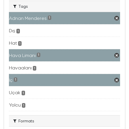
Tags
Adnan Menderes
1
Dış
1
Hat
1
Hava Limanı
1
Havaalanı
1
Iç
1
Uçak
1
Yolcu
1
Formats