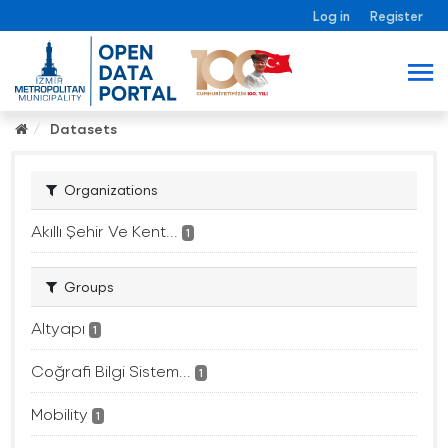
Log in
Register
Datasets
Organizations
Akıllı Şehir Ve Kent...
1
Groups
Altyapı
1
Coğrafi Bilgi Sistem...
1
Mobility
1