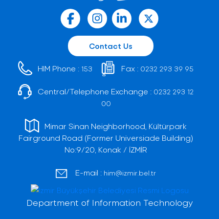
Contact Us
HIM Phone :
Fax :
153
0232 293 39 95
Central/Telephone Exchange :
0232 293 12
00
Mimar Sinan Neighborhood, Kültürpark
Fairground Road (Former Universiade Building)
No:9/20, Konak / İZMİR
E-mail :
him@izmir.bel.tr
Department of Information Technology