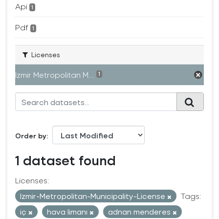
Api
1
Pdf
1
Licenses
Izmir Metropolitan M...
1
Order by
1 dataset found
Licenses:
Izmir-Metropolitan-Municipality-License
Tags:
iç
hava limanı
adnan menderes