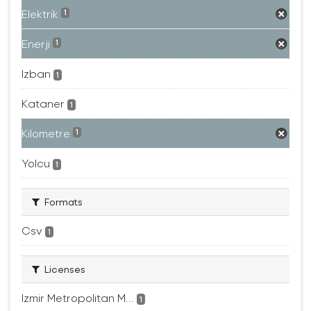
Elektrik
1
Enerji
1
Izban
1
Kataner
1
Kilometre
1
Yolcu
1
Formats
Csv
1
Licenses
Izmir Metropolitan M...
1