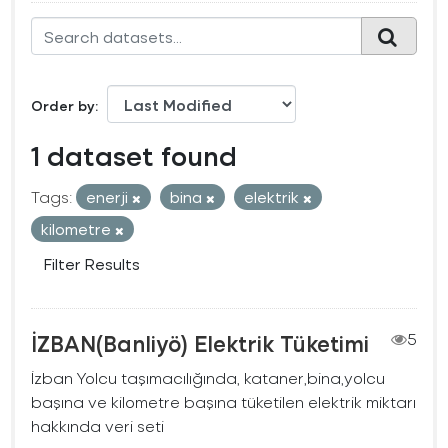
Order by
1 dataset found
Tags:
enerji
bina
elektrik
kilometre
Filter Results
İZBAN(Banliyö) Elektrik Tüketimi
5
İzban Yolcu taşımacılığında, kataner,bina,yolcu
başına ve kilometre başına tüketilen elektrik miktarı
hakkında veri seti