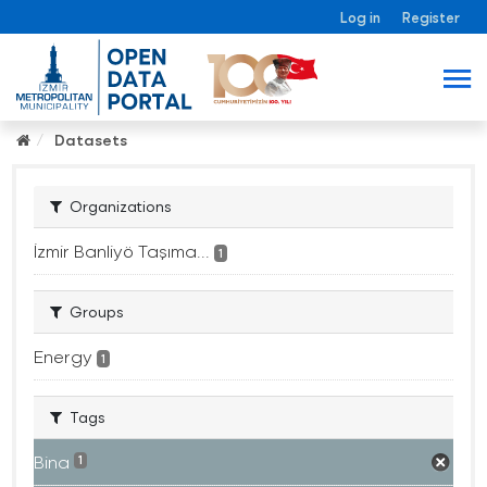
Log in
Register
Datasets
Organizations
İzmir Banliyö Taşıma...
1
Groups
Energy
1
Tags
Bina
1