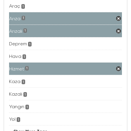
Araç
1
Arıza
1
Arızalı
1
Deprem
1
Hava
1
Hizmet
1
Kaza
1
Kazalı
1
Yangın
1
Yol
1