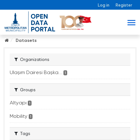
Log in
Register
Datasets
Organizations
Ulaşım Dairesi Başka...
1
Groups
Altyapı
1
Mobility
1
Tags