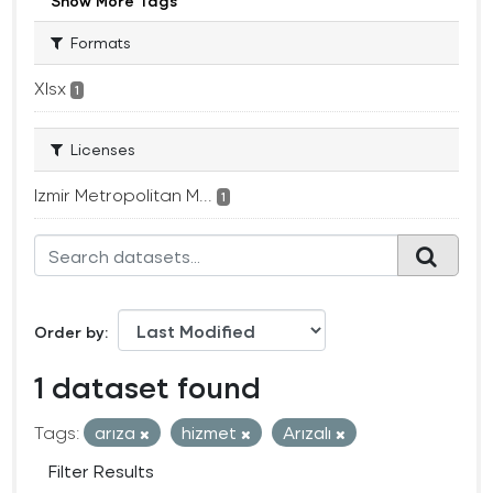
Show More Tags
Formats
Xlsx
1
Licenses
Izmir Metropolitan M...
1
Order by
1 dataset found
Tags:
arıza
hizmet
Arızalı
Filter Results