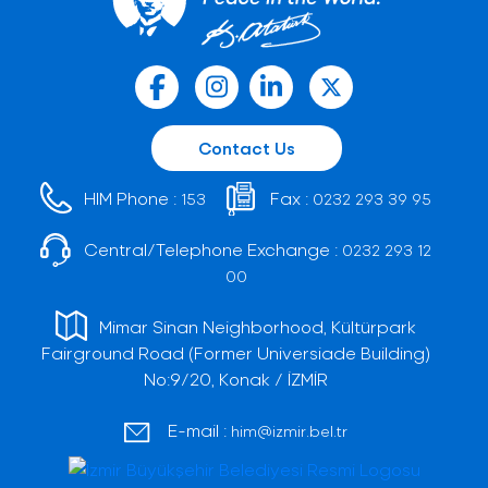
Contact Us
HIM Phone :
Fax :
153
0232 293 39 95
Central/Telephone Exchange :
0232 293 12
00
Mimar Sinan Neighborhood, Kültürpark
Fairground Road (Former Universiade Building)
No:9/20, Konak / İZMİR
E-mail :
him@izmir.bel.tr