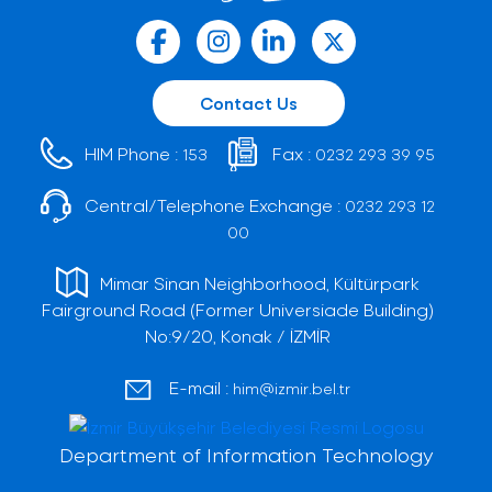
Contact Us
HIM Phone :
Fax :
153
0232 293 39 95
Central/Telephone Exchange :
0232 293 12
00
Mimar Sinan Neighborhood, Kültürpark
Fairground Road (Former Universiade Building)
No:9/20, Konak / İZMİR
E-mail :
him@izmir.bel.tr
Department of Information Technology