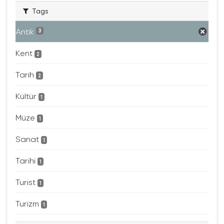
Tags
Antik
3
Kent
2
Tarih
2
Kültür
1
Müze
1
Sanat
1
Tarihi
1
Turist
1
Turizm
1