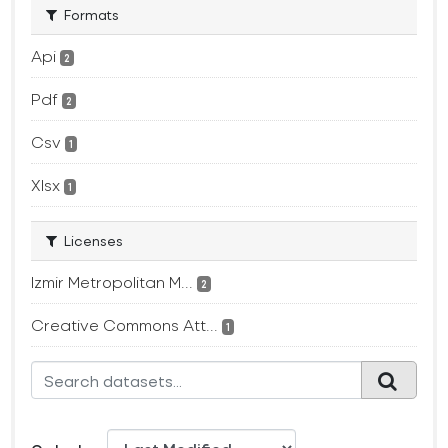
Formats
Api
2
Pdf
2
Csv
1
Xlsx
1
Licenses
Izmir Metropolitan M...
2
Creative Commons Att...
1