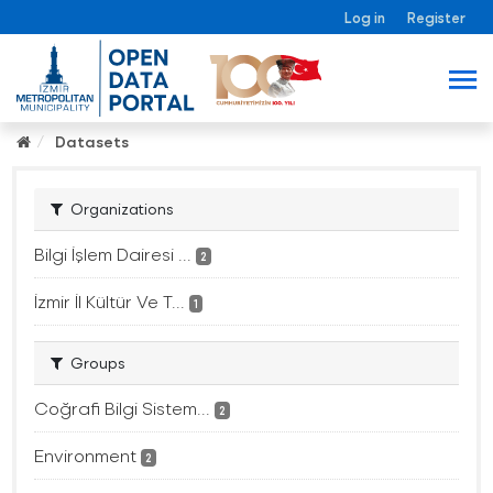
Log in
Register
Datasets
Organizations
Bilgi İşlem Dairesi ...
2
İzmir İl Kültür Ve T...
1
Groups
Coğrafi Bilgi Sistem...
2
Environment
2