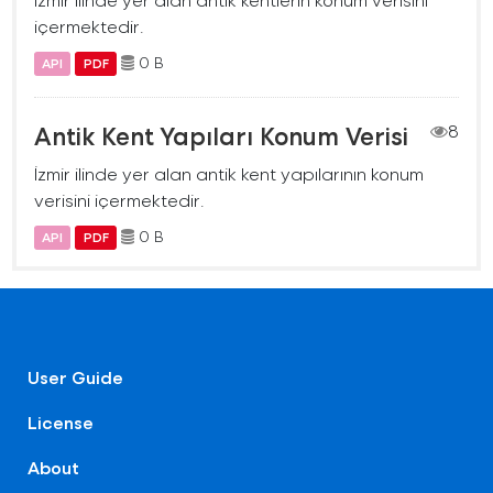
içermektedir.
0 B
API
PDF
Antik Kent Yapıları Konum Verisi
8
İzmir ilinde yer alan antik kent yapılarının konum
verisini içermektedir.
0 B
API
PDF
User Guide
License
About