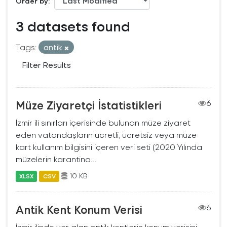
Order by
3 datasets found
Tags:
antik
Filter Results
Müze Ziyaretçi İstatistikleri
6
İzmir ili sınırları içerisinde bulunan müze ziyaret
eden vatandaşların ücretli, ücretsiz veya müze
kart kullanım bilgisini içeren veri seti (2020 Yılında
müzelerin karantina...
10 KB
XLSX
CSV
Antik Kent Konum Verisi
6
İzmir ilinde yer alan antik kentlerin konum verisini