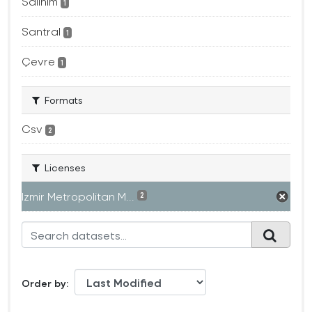
Salınım
1
Santral
1
Çevre
1
Formats
Csv
2
Licenses
Izmir Metropolitan M...
2
Order by