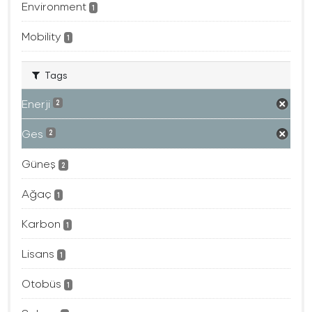
Environment
1
Mobility
1
Tags
Enerji
2
Ges
2
Güneş
2
Ağaç
1
Karbon
1
Lisans
1
Otobüs
1