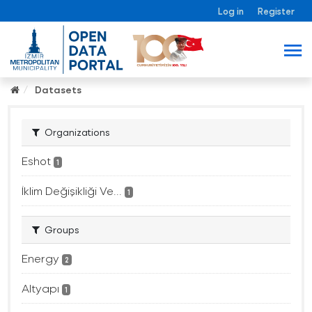
Log in
Register
Datasets
Organizations
Eshot
1
İklim Değişikliği Ve...
1
Groups
Energy
2
Altyapı
1