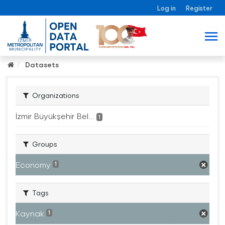
Log in
Register
Datasets
Organizations
İzmir Büyükşehir Bel...
1
Groups
Economy
1
Tags
Kaynak
1