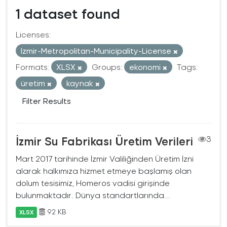
1 dataset found
Licenses:
Izmir-Metropolitan-Municipality-License
Formats:
XLSX
Groups:
ekonomi
Tags:
üretim
kaynak
Filter Results
İzmir Su Fabrikası Üretim Verileri
3
Mart 2017 tarihinde İzmir Valiliğinden Üretim İzni
alarak halkımıza hizmet etmeye başlamış olan
dolum tesisimiz, Homeros vadisi girişinde
bulunmaktadır. Dünya standartlarında...
92 KB
XLSX