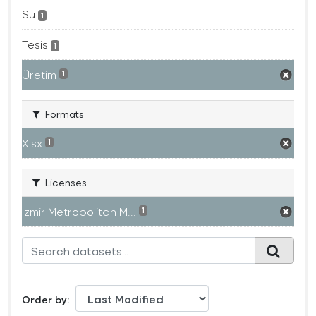
Su
1
Tesis
1
Üretim
1
Formats
Xlsx
1
Licenses
Izmir Metropolitan M...
1
Order by