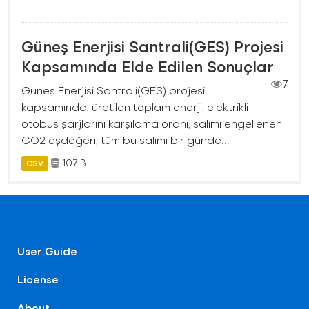
Güneş Enerjisi Santrali(GES) Projesi
Kapsamında Elde Edilen Sonuçlar
7
Güneş Enerjisi Santrali(GES) projesi
kapsamında, üretilen toplam enerji, elektrikli
otobüs şarjlarını karşılama oranı, salımı engellenen
CO2 eşdeğeri, tüm bu salımı bir günde...
107 B
CSV
User Guide
License
About