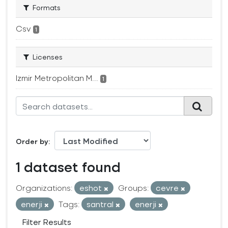
Formats
Csv
1
Licenses
Izmir Metropolitan M...
1
Order by
1 dataset found
Organizations:
eshot
Groups:
cevre
enerji
Tags:
santral
enerji
Filter Results