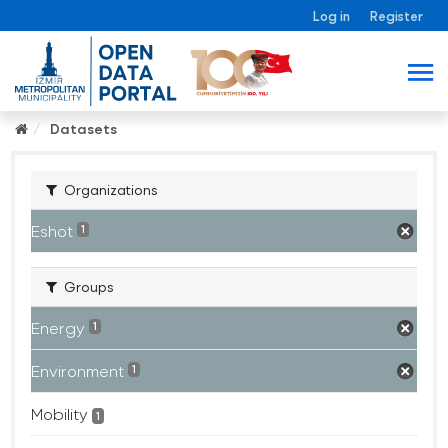
Log in
Register
Datasets
Organizations
Eshot
1
Groups
Energy
1
Environment
1
Mobility
1