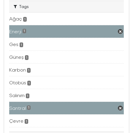
Tags
Ağaç
1
Enerji
1
Ges
1
Güneş
1
Karbon
1
Otobüs
1
Salınım
1
Santral
1
Çevre
1