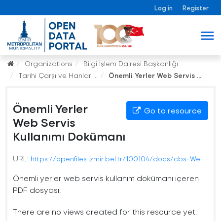
Log in
Register
Organizations
Bilgi İşlem Dairesi Başkanlığı
Tarihi Çarşı ve Hanlar ...
Önemli Yerler Web Servis ...
Önemli Yerler
Go to resource
Web Servis
Kullanımı Dokümanı
URL:
https://openfiles.izmir.bel.tr/100104/docs/cbs-WebServisKullanimDokumani-1.1.pdf
Önemli yerler web servis kullanım dokümanı içeren
PDF dosyası.
There are no views created for this resource yet.