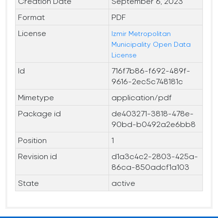
Creation Date
September 6, 2023
Format
PDF
License
Izmir Metropolitan
Municipality Open Data
License
Id
716f7b86-f692-489f-
9616-2ec5c748181c
Mimetype
application/pdf
Package id
de403271-3818-478e-
90bd-b0492a2e6bb8
Position
1
Revision id
d1a3c4c2-2803-425a-
86ca-850adcf1a103
State
active