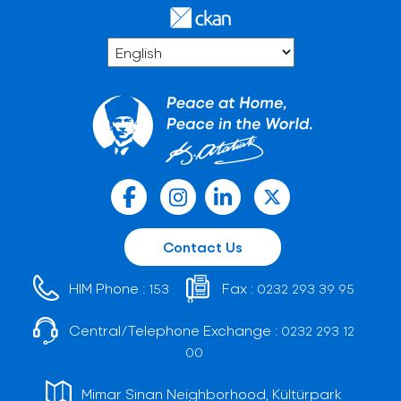
Contact Us
HIM Phone :
Fax :
153
0232 293 39 95
Central/Telephone Exchange :
0232 293 12
00
Mimar Sinan Neighborhood, Kültürpark