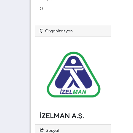
0
Organizasyon
İZELMAN A.Ş.
Sosyal