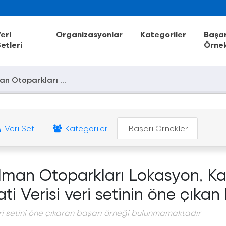
eri
Organizasyonlar
Kategoriler
Başar
etleri
Örnek
an Otoparkları ...
Veri Seti
Kategoriler
Başarı Örnekleri
elman Otoparkları Lokasyon, K
ti Verisi veri setinin öne çıkan
ri setini öne çıkaran başarı örneği bulunmamaktadır