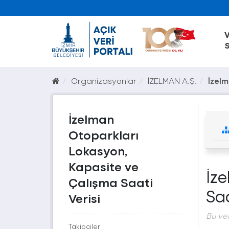
V
S
Organizasyonlar
İZELMAN A.Ş.
İzelm
İzelman
Otoparkları
Lokasyon,
Kapasite ve
İz
Çalışma Saati
Saa
Verisi
Bu ve
Takipçiler