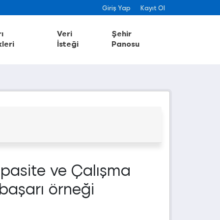
Giriş Yap
Kayıt Ol
ı
Veri
Şehir
leri
İsteği
Panosu
apasite ve Çalışma
 başarı örneği