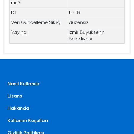
mu?
Dil
tr-TR
Veri Güncelleme Sıklığı
düzensiz
Yayıncı
İzmir Büyükşehir
Belediyesi
Nasıl Kullanılır
Lisans
Hakkında
Kullanım Koşulları
Gizlilik Politikası