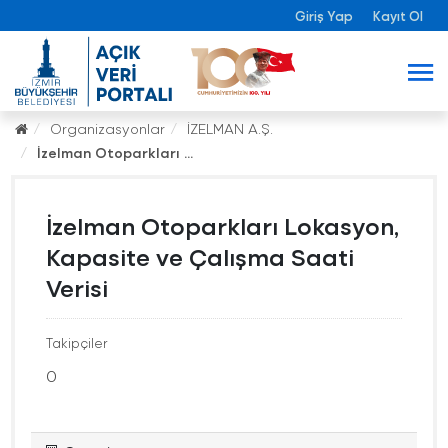
Giriş Yap
Kayıt Ol
Organizasyonlar
İZELMAN A.Ş.
İzelman Otoparkları ...
İzelman Otoparkları Lokasyon,
Kapasite ve Çalışma Saati
Verisi
Takipçiler
0