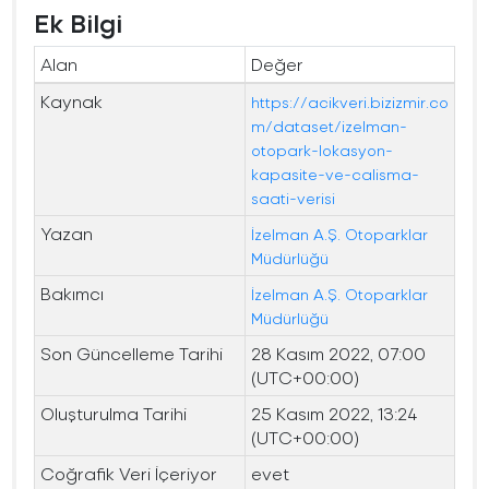
Ek Bilgi
Alan
Değer
Kaynak
https://acikveri.bizizmir.co
m/dataset/izelman-
otopark-lokasyon-
kapasite-ve-calisma-
saati-verisi
Yazan
İzelman A.Ş. Otoparklar
Müdürlüğü
Bakımcı
İzelman A.Ş. Otoparklar
Müdürlüğü
Son Güncelleme Tarihi
28 Kasım 2022, 07:00
(UTC+00:00)
Oluşturulma Tarihi
25 Kasım 2022, 13:24
(UTC+00:00)
Coğrafik Veri İçeriyor
evet