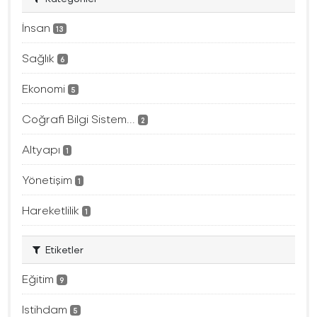
İnsan
13
Sağlık
6
Ekonomi
5
Coğrafi Bilgi Sistem...
2
Altyapı
1
Yönetişim
1
Hareketlilik
1
Etiketler
Eğitim
9
Istihdam
5