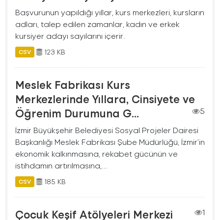
Başvurunun yapıldığı yıllar, kurs merkezleri, kursların
adları, talep edilen zamanlar, kadın ve erkek
kursiyer adayı sayılarını içerir.
123 KB
CSV
Meslek Fabrikası Kurs
Merkezlerinde Yıllara, Cinsiyete ve
Öğrenim Durumuna G...
5
İzmir Büyükşehir Belediyesi Sosyal Projeler Dairesi
Başkanlığı Meslek Fabrikası Şube Müdürlüğü, İzmir’in
ekonomik kalkınmasına, rekabet gücünün ve
istihdamın artırılmasına,...
185 KB
CSV
Çocuk Keşif Atölyeleri Merkezi
1