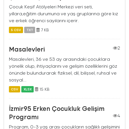
Çocuk Keşif Atölyeleri Merkezi veri seti,
yıllara,eğitim durumuna ve yaş gruplarına göre kız
ve erkek öğrenci sayılarını içerir.
7 KB
5 CSV
TXT
Masalevleri
2
Masalevleri, 36 ve 53 ay arasındaki çocuklara
yönelik olup, ihtiyaçlarını ve gelişim özelliklerini göz
önünde bulundurarak fiziksel, dil, bilişsel, ruhsal ve
sosyal...
15 KB
CSV
XLSX
İzmir95 Erken Çocukluk Gelişim
Programı
4
Program, 0-3 yaş arası çocukların sağlıklı gelişimini