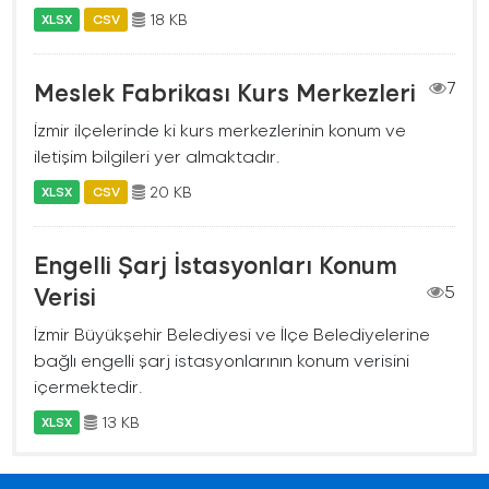
18 KB
XLSX
CSV
Meslek Fabrikası Kurs Merkezleri
7
İzmir ilçelerinde ki kurs merkezlerinin konum ve
iletişim bilgileri yer almaktadır.
20 KB
XLSX
CSV
Engelli Şarj İstasyonları Konum
Verisi
5
İzmir Büyükşehir Belediyesi ve İlçe Belediyelerine
bağlı engelli şarj istasyonlarının konum verisini
içermektedir.
13 KB
XLSX