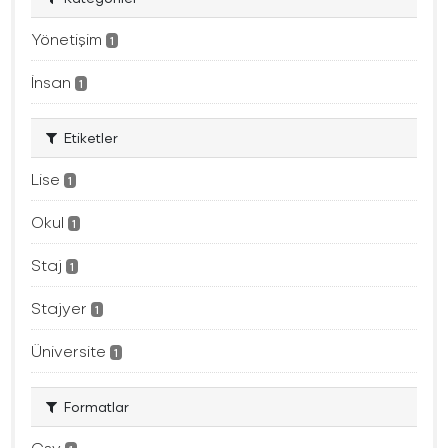
Yönetişim
1
İnsan
1
Etiketler
Lise
1
Okul
1
Staj
1
Stajyer
1
Üniversite
1
Formatlar
Csv