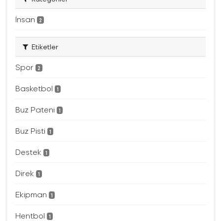
İnsan
2
Etiketler
Spor
2
Basketbol
1
Buz Pateni
1
Buz Pisti
1
Destek
1
Direk
1
Ekipman
1
Hentbol
1