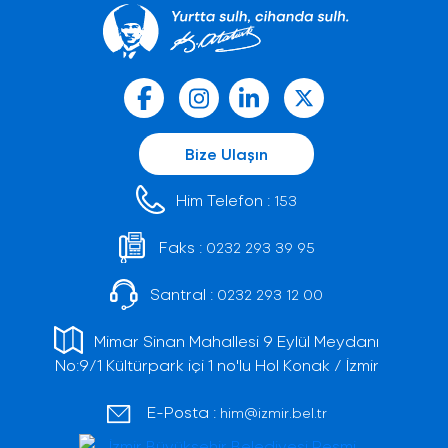
Bize Ulaşın
Him Telefon :
153
Faks :
0232 293 39 95
Santral :
0232 293 12 00
Mimar Sinan Mahallesi 9 Eylül Meydanı
No:9/1 Kültürpark içi 1 no'lu Hol Konak / İzmir
E-Posta :
him@izmir.bel.tr