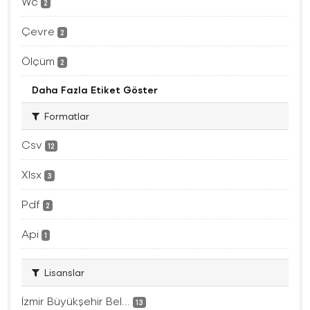
Wc
2
Çevre
2
Ölçüm
2
Daha Fazla Etiket Göster
Formatlar
Csv
12
Xlsx
3
Pdf
2
Api
1
Lisanslar
İzmir Büyükşehir Bel...
13