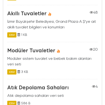
Akıllı Tuvaletler
48
İzmir Büyükşehir Belediyesi, Grand Plaza A.Ş'ye ait
akıllı tuvalet bilgileri ve konumları
1 KB
CSV
Modüler Tuvaletler
20
Modüler sistem tuvalet ve bebek bakım alanları
veri seti
3 KB
CSV
Atık Depolama Sahaları
4
Atık depolama sahaları veri seti
586 B
CSV