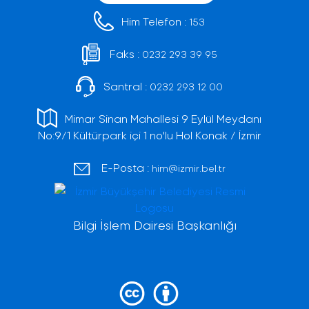
Him Telefon :
153
Faks :
0232 293 39 95
Santral :
0232 293 12 00
Mimar Sinan Mahallesi 9 Eylül Meydanı
No:9/1 Kültürpark içi 1 no'lu Hol Konak / İzmir
E-Posta :
him@izmir.bel.tr
Bilgi İşlem Dairesi Başkanlığı