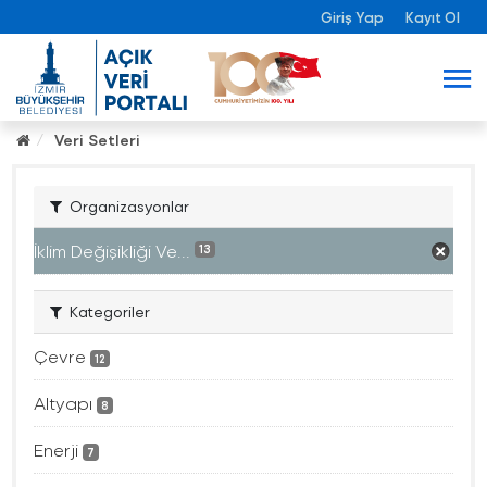
Giriş Yap
Kayıt Ol
Veri Setleri
Organizasyonlar
İklim Değişikliği Ve...
13
Kategoriler
Çevre
12
Altyapı
8
Enerji
7