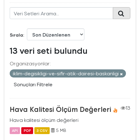
Sırala
13 veri seti bulundu
Organizasyonlar:
iklim-degisikligi-ve-sifir-atik-dairesi-baskanligi
Sonuçları Filtrele
Hava Kalitesi Ölçüm Değerleri
13
Hava kalitesi ölçüm değerleri
5 MB
API
PDF
3 CSV