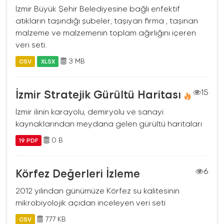
İzmir Büyük Şehir Belediyesine bağlı enfektif
atıkların taşındığı şubeler, taşıyan firma , taşınan
malzeme ve malzemenin toplam ağırlığını içeren
veri seti.
3 MB
CSV
XLSX
İzmir Stratejik Gürültü Haritası
15
İzmir ilinin karayolu, demiryolu ve sanayi
kaynaklarından meydana gelen gürültü haritaları
0 B
19 PDF
Körfez Değerleri İzleme
6
2012 yılından günümüze Körfez su kalitesinin
mikrobiyolojik açıdan inceleyen veri seti
777 KB
CSV