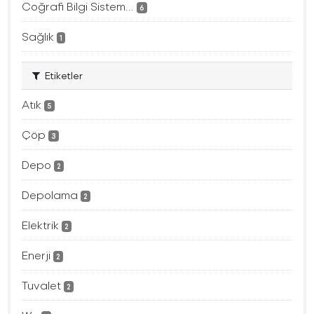
Coğrafi Bilgi Sistem...
6
Sağlık
1
Etiketler
Atık
5
Çöp
3
Depo
2
Depolama
2
Elektrik
2
Enerji
2
Tuvalet
2