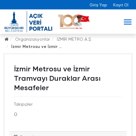
Giriş Yap
Kayıt Ol
Organizasyonlar
İZMİR METRO A.Ş.
İzmir Metrosu ve İzmir ...
İzmir Metrosu ve İzmir
Tramvayı Duraklar Arası
Mesafeler
Takipçiler
0